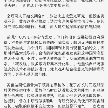
求他提前准备好，还提供修改建议，结果是「被张健忠叮到
满头包」，但也因此使他论文更加完善。
之后两人开始长期合作，张健忠主攻萤光研究，但设备资
源不足，黄俊达主动协助，透过客户关系帮忙借设备，使其
研究得以顺利进行。从此，两人建立起深厚的信任与默契。
前几年COVID-19疫情爆发，他们的研究成果获得政府经
费，准备做与老鼠模型有关的生物实验，却因无法取得样本
而功败垂成。几个月后，国际期刊上竟出现相关的论文，因
那时样品太难取得，台湾的研究也很难发表到这种国际高影
响因子期刊。不过，黄俊达并未放弃，反而转向其他方向探
索。「我发现，很多东西都离不开化学。」他坚信自己与张
健忠的技术有突破的潜力，尤其在AI结合拉曼光谱判读疾病
方面，更是充满无限可能。
黄俊达回忆起曾为了获得临床检体，花了好长时间说服荣
总医师提供样本，虽然他当时自认没那么大的能力，但张健
忠配合测试，拉曼系统够成熟，也帮助他更好地抓取数据。
他提到，曾在中研院做实验时，有研究员认为使用不同雷射
波长，撷取的数据不会差太多，但他就是不服气，一次次验