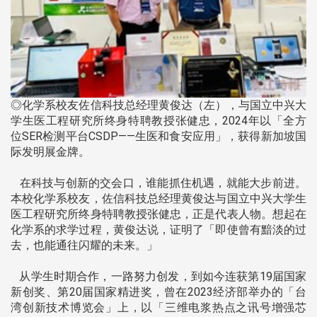
◎化学系校友佐信科技总经理黄俊达（左），与国立中兴大
学生医工程研究所终身特聘教授张健忠，2024年以「全方
位SER检测平台CSDP——生医和食安应用」，获得新加坡国
际发明展金牌。
在科技与创新的交会口，谁能抓住机遇，就能大步前进。
本校化学系校友，佐信科技总经理黄俊达与国立中兴大学生
医工程研究所终身特聘教授张健忠，正是代表人物。想起在
化学系的求学过程，黄俊达说，证明了「即使曾有黯淡的过
去，也能通往闪耀的未来。」
从学生时期合作，一路努力创发，到如今连获第19届国家
新创奖、第20届国家精进奖，曾在2023经济部举办的「台
湾创新技术博览会」上，以「三维电浆热点之讯号增强芯