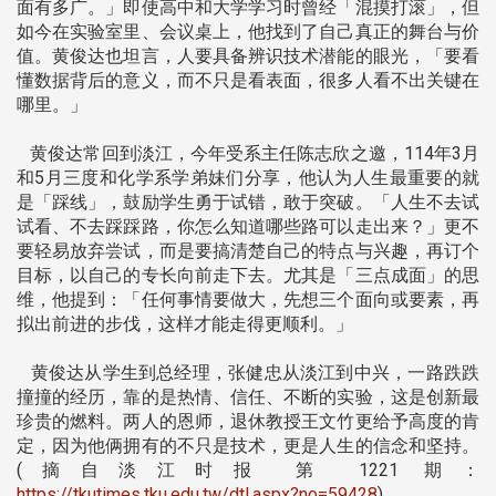
面有多广。」即使高中和大学学习时曾经「混摸打滚」，但
如今在实验室里、会议桌上，他找到了自己真正的舞台与价
值。黄俊达也坦言，人要具备辨识技术潜能的眼光，「要看
懂数据背后的意义，而不只是看表面，很多人看不出关键在
哪里。」
黄俊达常回到淡江，今年受系主任陈志欣之邀，114年3月
和5月三度和化学系学弟妹们分享，他认为人生最重要的就
是「踩线」，鼓励学生勇于试错，敢于突破。「人生不去试
试看、不去踩踩路，你怎么知道哪些路可以走出来？」更不
要轻易放弃尝试，而是要搞清楚自己的特点与兴趣，再订个
目标，以自己的专长向前走下去。尤其是「三点成面」的思
维，他提到：「任何事情要做大，先想三个面向或要素，再
拟出前进的步伐，这样才能走得更顺利。」
黄俊达从学生到总经理，张健忠从淡江到中兴，一路跌跌
撞撞的经历，靠的是热情、信任、不断的实验，这是创新最
珍贵的燃料。两人的恩师，退休教授王文竹更给予高度的肯
定，因为他俩拥有的不只是技术，更是人生的信念和坚持。
(摘自淡江时报 第 1221 期：
https://tkutimes.tku.edu.tw/dtl.aspx?no=59428
)