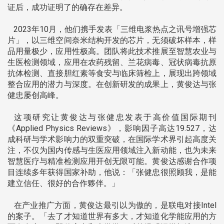
证后，成功证明了的确存在差异。
2023年10月，他们携手发表「三维电浆热点之讯号增强芯
片」，以三维空间奈米结构开发的芯片，无须破坏样本，样
品用量极少，应用性极高。团队将此技术推展至智慧农业与
生医检测领域，应用在农药残留、兰花病毒、冠状病毒抗原
抗体检测、直接胆红素等食安与临床筛检上，展现出跨领域
整合应用的潜力与深度。在创新研发的成果上，黄俊达与张
健忠屡创高峰。
这项研究让黄俊达与张健忠发表于高价值国际期刊
《Applied Physics Reviews》，影响因子高达19.527，达
成科研与学术影响力的双重突破，在国际学术界引起高度关
注，不仅为国内传感与生医应用领域注入新动能，也为未来
智慧医疗与精准检测应用开创无限可能。黄俊达感谢合作项
目连续多年获得国家补助，他说：「张健忠很照顾我，是能
建立信任、很好的合作夥伴。」
在产业推广方面，黄俊达最引以为傲的，是联电对接Intel
的案子。「去了才知道世界有多大，才知道化学能应用的方