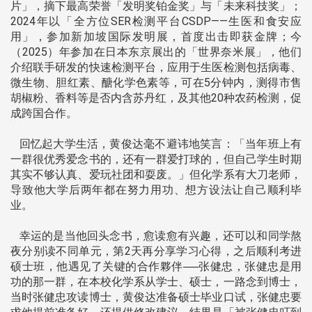
片」，摘下最高荣誉「发明奖铂金奖」与「未来科技奖」；
2024年以「全方位SER检测平台CSDP——生医和食安应
用」，参加新加坡国际发明展，首度出击即获金牌；今
（2025）年参加在日本东京展出的「世界奈米展」，他们
介绍联手研发的快速检测平台，应用于生医检测包括病毒、
微生物、胆红素、醣化学色素等，可在5分钟内，测得市售
胡椒粉、香料等是否内含苏丹红，及其他20种农药检测，促
成跨国合作。
回忆起大学生活，黄俊达毫不避讳地笑言：「当年班上有
一群很优秀爱念书的，还有一群爱打球的，但自己学生时期
其实不够认真、爱玩社团和耍废。」但化学系有大刀老师，
导致他大学后两年都在努力用功、想方设法让自己顺利毕
业。
幸运的是当他回头念书，愈读愈有兴趣，还可以和同学熬
夜分别读不同单元，第2天再分享学习心得，之后顺利考进
硕士班，他遇见了关键的合作夥伴──张健忠，张健忠是用
功的那一群，在本校化学系从学士、硕士，一路念到博士，
当时张健忠攻读博士，黄俊达准备硕士毕业口试，张健忠要