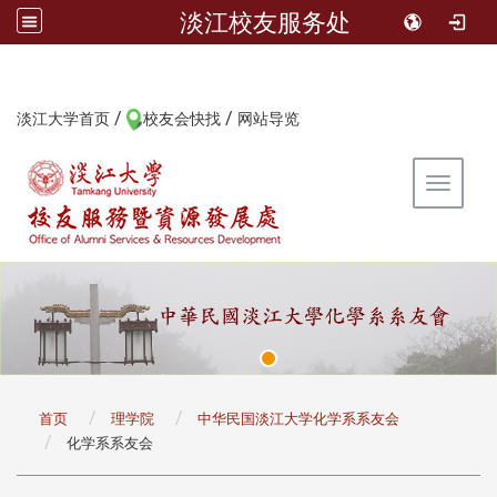
淡江校友服务处
/
/
:::
淡江大学首页
校友会快找
网站导览
Toggle 
:::
首页
理学院
中华民国淡江大学化学系系友会
化学系系友会