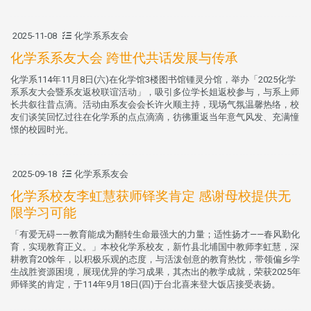
2025-11-08
化学系系友会
化学系系友大会 跨世代共话发展与传承
化学系114年11月8日(六)在化学馆3楼图书馆锺灵分馆，举办「2025化学
系系友大会暨系友返校联谊活动」，吸引多位学长姐返校参与，与系上师
长共叙往昔点滴。活动由系友会会长许火顺主持，现场气氛温馨热络，校
友们谈笑回忆过往在化学系的点点滴滴，彷彿重返当年意气风发、充满憧
憬的校园时光。
2025-09-18
化学系系友会
化学系校友李虹慧获师铎奖肯定 感谢母校提供无
限学习可能
「有爱无碍——教育能成为翻转生命最强大的力量；适性扬才——春风勤化
育，实现教育正义。」本校化学系校友，新竹县北埔国中教师李虹慧，深
耕教育20馀年，以积极乐观的态度，与活泼创意的教育热忱，带领偏乡学
生战胜资源困境，展现优异的学习成果，其杰出的教学成就，荣获2025年
师铎奖的肯定，于114年9月18日(四)于台北喜来登大饭店接受表扬。