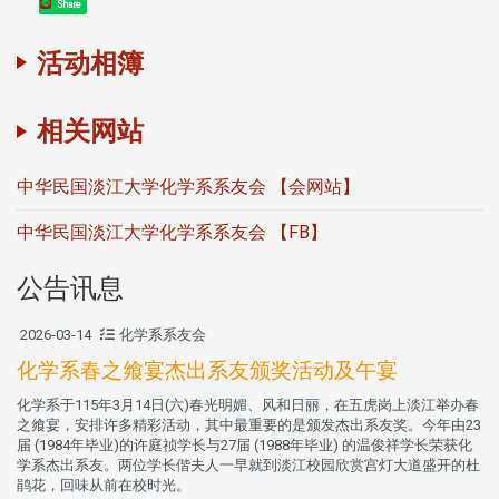
Share
活动相簿
相关网站
中华民国淡江大学化学系系友会 【会网站】
中华民国淡江大学化学系系友会 【FB】
公告讯息
2026-03-14
化学系系友会
化学系春之飨宴杰出系友颁奖活动及午宴
化学系于115年3月14日(六)春光明媚、风和日丽，在五虎岗上淡江举办春
之飨宴，安排许多精彩活动，其中最重要的是颁发杰出系友奖。今年由23
届 (1984年毕业)的许庭祯学长与27届 (1988年毕业) 的温俊祥学长荣获化
学系杰出系友。两位学长偕夫人一早就到淡江校园欣赏宫灯大道盛开的杜
鹃花，回味从前在校时光。