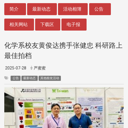
:::
简介
最新动态
活动相簿
公告
相关网站
下载区
电子报
化学系校友黄俊达携手张健忠 科研路上
最佳拍档
2025-07-28
严蜜蜜
公告
最新动态
其他校友活动