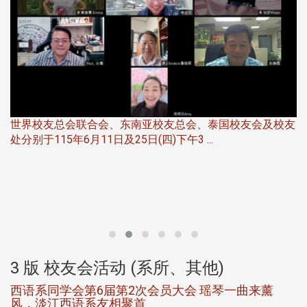
世界校友总会联合会、东南亚校友总会、泰国校友会及校友
服
处分别于115年6月11日及25日(四)下午3 ...
北
大
3 版 校友会活动 (系所、其他)
西语系同学会第6届第2次会员大会 瑶琴一曲来薰
风，淡江西语系友相聚首