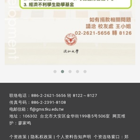
联络电话：886-2-2621-5656 转 8122～8127
传真号码：886-2-2391-8108
电邮信箱：fl@gms.tku.edu.tw
地址：106302 台北市大安区金华街199巷5号506室 网页维
护：
廖家鸣​
个资政策
|
隐私权政策
|
个人资料告知声明
个资连络窗口：
郑