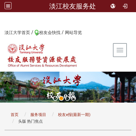
淡江校友服务处
/
/
:::
淡江大学首页
校友会快找
网站导览
Toggle 
:::
首页
服务项目
校友e报(最新一期)
头版 热门焦点