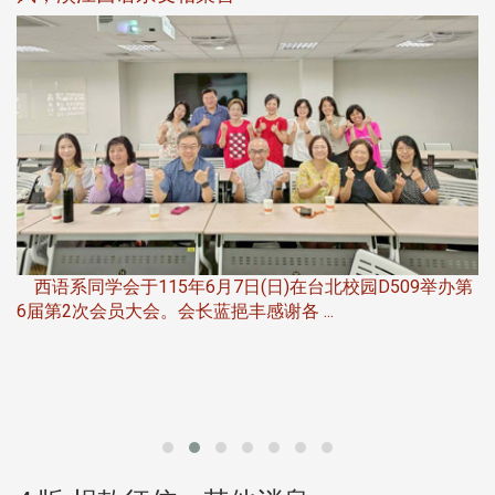
，
西语系同学会于115年6月7日(日)在台北校园D509举办第
6届第2次会员大会。会长蓝挹丰感谢各 ...
第