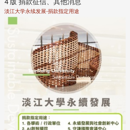
4 版 捐款征信、其他消息
淡江大学永续发展-捐款指定用途
于