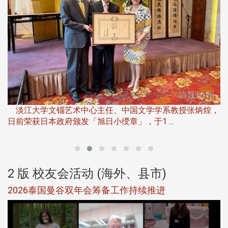
淡
下
淡江大学文锱艺术中心主任、中国文学学系教授张炳煌，
日前荣获日本政府颁发「旭日小绶章」，于1 ...
董
2 版 校友会活动 (海外、县市)
选
2026泰国曼谷双年会筹备工作持续推进
5