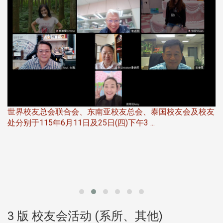
世界校友总会联合会、东南亚校友总会、泰国校友会及校友
服
处分别于115年6月11日及25日(四)下午3 ...
北
大
3 版 校友会活动 (系所、其他)