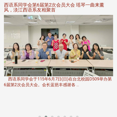
西语系同学会第6届第2次会员大会 瑶琴一曲来薰
风，淡江西语系友相聚首
，
西语系同学会于115年6月7日(日)在台北校园D509举办第
6届第2次会员大会。会长蓝挹丰感谢各 ...
第