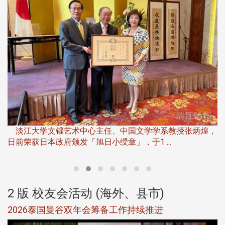
淡
下
淡江大学文锱艺术中心主任、中国文学学系教授张炳煌，
日前荣获日本政府颁发「旭日小绶章」，于1 ...
董
2 版 校友会活动 (海外、县市)
选
2026泰国曼谷双年会筹备工作持续推进
5