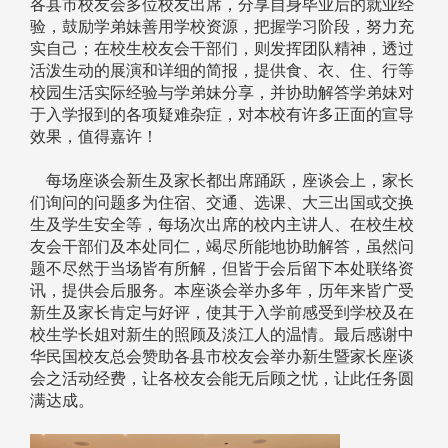
各县市校友会多位校友出席，分享自身毕业后的就业经
验，鼓励学弟妹善用学校资源，把握学习阶段，努力充
实自己；在校生校友会干部们，则发挥团队精神，透过
活泼生动的展演和详细的简报，提供食、衣、住、行等
校园生活实际经验与学弟妹分享，并协助解答学弟妹对
于入学报到的各项疑难杂症，对本校有许多正面的宣导
效果，值得嘉许！
每场座谈会新生及家长都出席踊跃，座谈会上，家长
们询问的问题多为住宿、交通、选课、大三出国或交换
生及学生安全等，每场次出席的校内主讲人、在校生校
友会干部们及本处同仁，竭尽所能地协助解答，虽然问
题不尽然于当场皆有所解，但皆于会后留下本处联络资
讯，提供会后服务。本座谈会举办多年，历年来皆广受
新生及家长肯定与好评，使其于入学前感受到学校及在
校生学长姐对新生的照顾及淡江人的温情。最后感谢中
华民国校友总会赞助各县市校友会举办新生暨家长座谈
会之活动经费，让各校友会能无后顾之忧，让此任务圆
满达成。