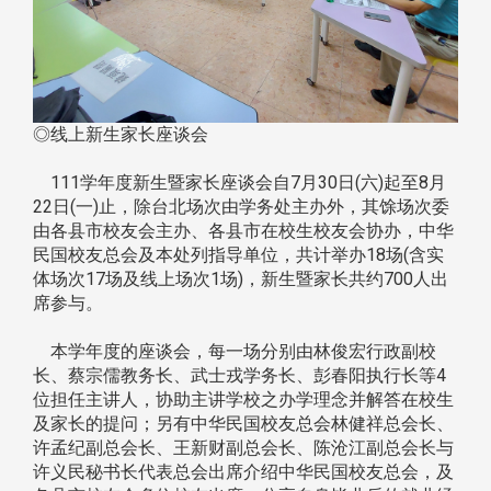
◎线上新生家长座谈会
111学年度新生暨家长座谈会自7月30日(六)起至8月
22日(一)止，除台北场次由学务处主办外，其馀场次委
由各县市校友会主办、各县市在校生校友会协办，中华
民国校友总会及本处列指导单位，共计举办18场(含实
体场次17场及线上场次1场)，新生暨家长共约700人出
席参与。
本学年度的座谈会，每一场分别由林俊宏行政副校
长、蔡宗儒教务长、武士戎学务长、彭春阳执行长等4
位担任主讲人，协助主讲学校之办学理念并解答在校生
及家长的提问；另有中华民国校友总会林健祥总会长、
许孟纪副总会长、王新财副总会长、陈沧江副总会长与
许义民秘书长代表总会出席介绍中华民国校友总会，及