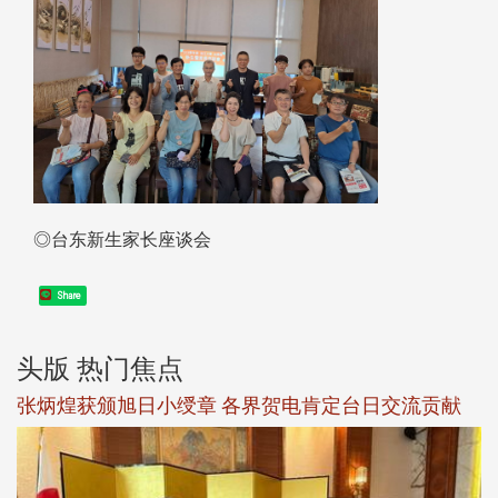
◎台东新生家长座谈会
Share
头版 热门焦点
新
张炳煌获颁旭日小绶章 各界贺电肯定台日交流贡献