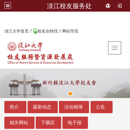
淡江校友服务处
/
/
:::
淡江大学首页
校友会快找
网站导览
Toggle 
:::
:::
简介
最新动态
活动相簿
公告
相关网站
下载区
电子报