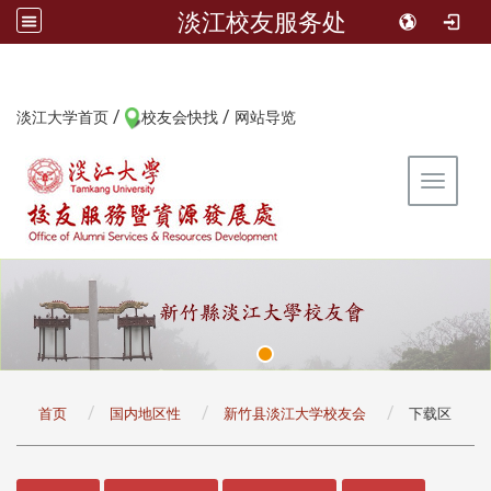
淡江校友服务处
/
/
:::
淡江大学首页
校友会快找
网站导览
Toggle 
:::
首页
国内地区性
新竹县淡江大学校友会
下载区
:::