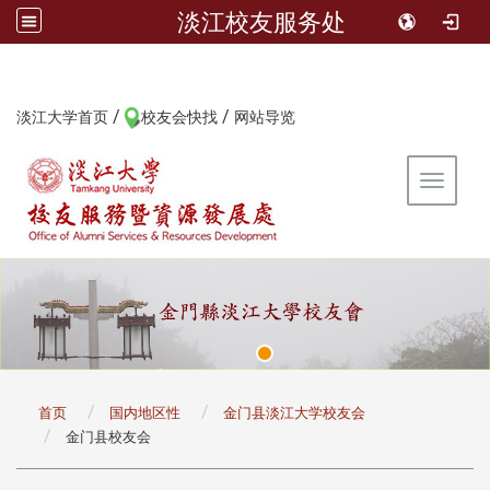
淡江校友服务处
/
/
:::
淡江大学首页
校友会快找
网站导览
Toggle 
:::
首页
国内地区性
金门县淡江大学校友会
金门县校友会