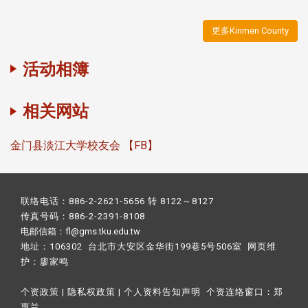
更多Kinmen County
活动相簿
相关网站
金门县淡江大学校友会 【FB】
联络电话：886-2-2621-5656 转 8122～8127
传真号码：886-2-2391-8108
电邮信箱：fl@gms.tku.edu.tw
地址：106302 台北市大安区金华街199巷5号506室 网页维
护：
廖家鸣​
个资政策
|
隐私权政策
|
个人资料告知声明
个资连络窗口：
郑
惠兰