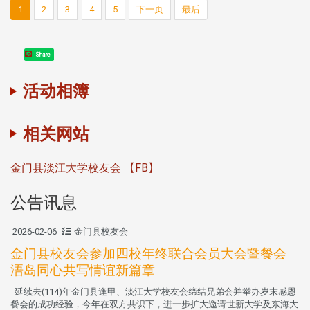
1
2
3
4
5
下一页
最后
Share
活动相簿
相关网站
金门县淡江大学校友会 【FB】
公告讯息
2026-02-06
金门县校友会
金门县校友会参加四校年终联合会员大会暨餐会
浯岛同心共写情谊新篇章
延续去(114)年金门县逢甲、淡江大学校友会缔结兄弟会并举办岁末感恩
餐会的成功经验，今年在双方共识下，进一步扩大邀请世新大学及东海大