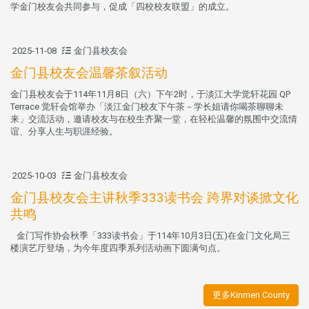
学金门校友会共同参与，促成「四校校友联盟」的成立。
2025-11-08
金门县校友会
金门县校友会温馨茶叙活动
金门县校友会于114年11月8日（六）下午2时，于淡江大学觉轩花园 QP
Terrace 觉轩会馆举办「淡江金门校友下午茶－学长姐请你喝茶聊聊未
来」交流活动，邀请校友与在校生齐聚一堂，在轻松温馨的氛围中交流情
谊、分享人生与职涯经验。
2025-10-03
金门县校友会
金门县校友会主讲秋季333读书会 跨界对谈掀文化
共鸣
金门写作协会秋季「333读书会」于114年10月3日(五)在金门文化局三
楼演艺厅登场，为今年度四季系列活动画下圆满句点。
更多Kinmen County