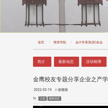
:::
首页
商管学院
会计学系系(所)友会
:::
简介
最新动态
活动相簿
金鹰校友专题分享企业之产
2022-03-19
谢雅陵
公告
最新动态