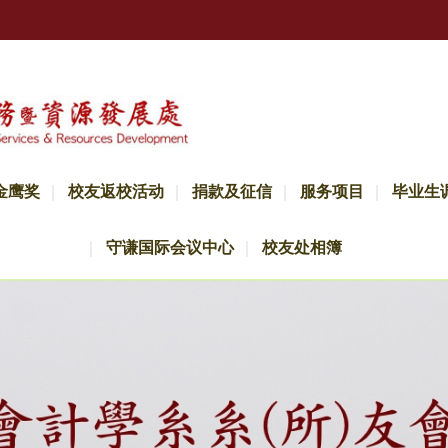
金鹰奖
校友返校活动
捐款及征信
服务项目
毕业生
守谦国际会议中心
校友处相簿