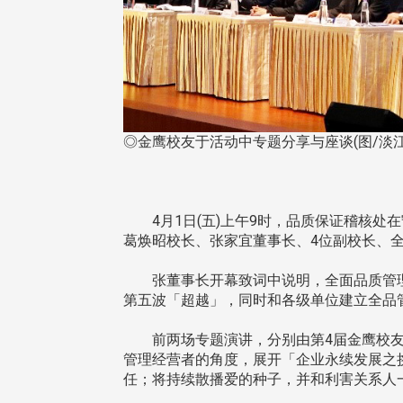
◎金鹰校友于活动中专题分享与座谈(图/淡江
4月1日(五)上午9时，品质保证稽核处在
葛焕昭校长、张家宜董事长、4位副校长、全
张董事长开幕致词中说明，全面品质管理
第五波「超越」，同时和各级单位建立全品
前两场专题演讲，分别由第4届金鹰校友陈进
管理经营者的角度，展开「企业永续发展之
任；将持续散播爱的种子，并和利害关系人