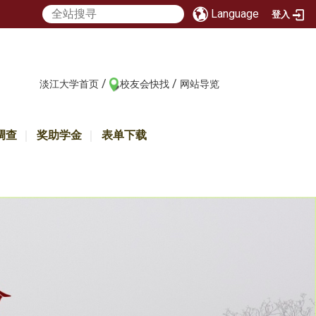
Language
登入
/
/
:::
淡江大学首页
校友会快找
网站导览
调查
奖助学金
表单下载