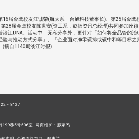
届金鹰校友江诚荣(航太系，台旭科技董事长)、第25届金鹰校
、第28届金鹰校友陈世安(资工系，叡扬资讯总经理)共同参加座
着淡江DNA。活动中，无私分享外，更针对「如何将全品管的治
经验与推动方式分享」、「企业面对净零碳排或碳中和等目标之
摘自1140期淡江时报)
122～8127
街199巷5号506室 网页维护：
廖家鸣​
告知声明
个资连络窗口：
郑惠兰