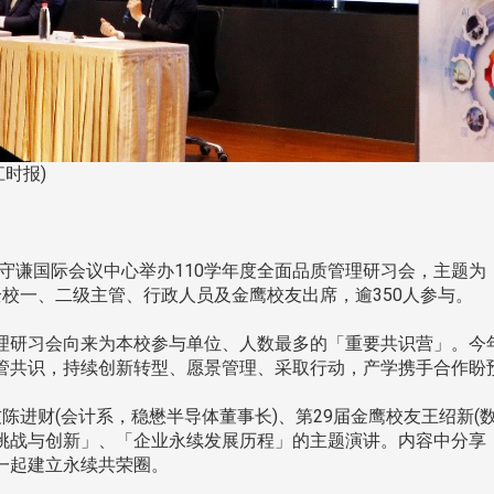
时报)
守谦国际会议中心举办110学年度全面品质管理研习会，主题
校一、二级主管、行政人员及金鹰校友出席，逾350人参与。
研习会向来为本校参与单位、人数最多的「重要共识营」。今年
管共识，持续创新转型、愿景管理、采取行动，产学携手合作盼
财(会计系，稳懋半导体董事长)、第29届金鹰校友王绍新(
挑战与创新」、「企业永续发展历程」的主题演讲。内容中分享
一起建立永续共荣圈。