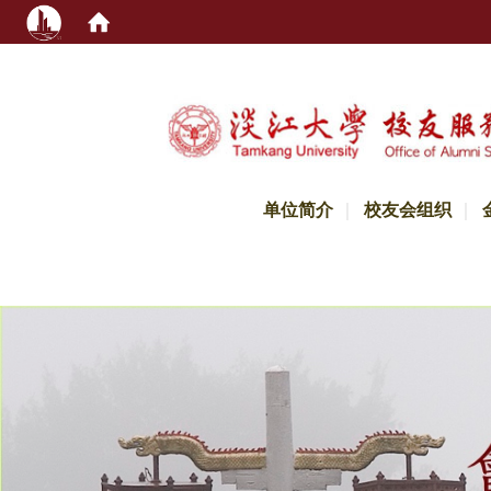
:::
单位简介
校友会组织