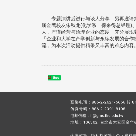
专题演讲后进行与谈人分享，另再邀请第16
届金鹰校友朱秋龙(化学系，保来得总经理)
人，严谨经营与治理企业的态度，充分展现
「企业和大学在产学创新与永续发展的合作
流，为本次活动提供精采又丰富的难忘内容。(
Share
联络电话：886-2-2621-5656 转 8
传真号码：886-2-2391-8108
电邮信箱：fl@gms.tku.edu.tw
地址：106302 台北市大安区金华
个资政策
|
隐私权政策
|
个人资料