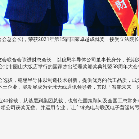
合会总会长)，荣获2021年第15届国家卓越成就奖，接受立法院
校友会联合会陈进财总会长，以稳懋半导体公司董事长身分，长
日在台北市圆山大饭店举行的国家杰出经理奖颁奖典礼暨58周年大
会选拔，稳懋半导体以制造技术创新，提供优秀的代工品质，成为
为本土企业，能发展成为全球无线通讯领导者，其以「智能未来，
业40馀载，从基层到集团总裁，也曾任国策顾问及全国工总常务
领公司获奖无数。并运用专业，让广镓光电与联茂电子营运转亏