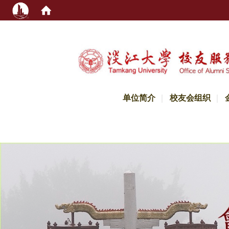
:::
单位简介
校友会组织