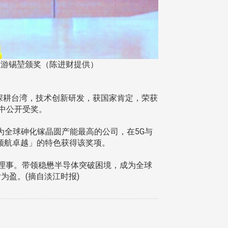
长游锡堃颁奖（陈进财提供）
期深耕台湾，技术创新研发，获国家肯定，荣获
会中公开受奖。
全球砷化镓晶圆产能最高的公司，在5G与
领航卓越」的特色获得该奖项。
理事。带领稳懋半导体突破困境，成为全球
为盈。(摘自淡江时报)