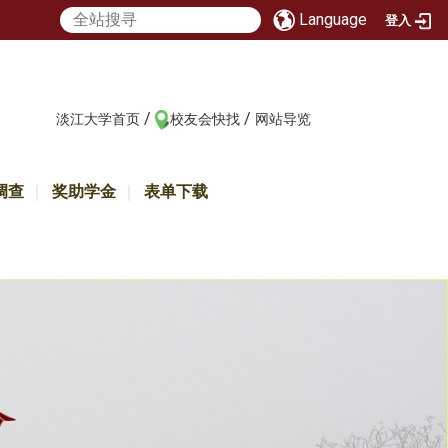
Language
登入
/
/
:::
淡江大学首页
校友会快找
网站导览
调查
奖助学金
表单下载