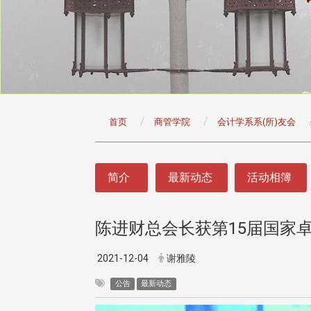
:::
首页
商管学院
会计学系系(所)友会
:::
简介
最新动态
活动相簿
陈进财总会长获第15届国家
2021-12-04
谢雅陵
公告
最新动态