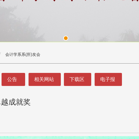
会计学系系(所)友会
公告
相关网站
下载区
电子报
卓越成就奖