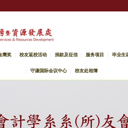
金鹰奖
校友返校活动
捐款及征信
服务项目
毕业生
守谦国际会议中心
校友处相簿