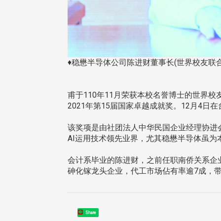
♦稳懋半导体公司陈进财董事长(世界校友联
甫于110年11月荣获本校名誉博士的世界
2021年第15届国家卓越成就奖。12月4
该奖项是由社团法人中华民国企业经理协进
AI运用技术领先业界，尤其稳懋半导体虽
会计系毕业的陈进财，之前任职南侨关系企
砷化镓龙头企业，代工市场佔有率逾7成，带
Share