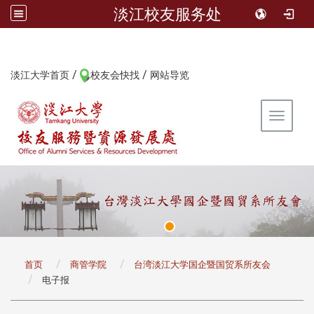
淡江校友服务处
/
/
:::
淡江大学首页
校友会快找
网站导览
Toggle 
:::
首页
商管学院
台湾淡江大学国企暨国贸系所友会
电子报