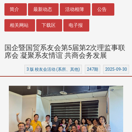
:::
简介
最新动态
活动相簿
公告
相关网站
下载区
电子报
国企暨国贸系友会第5届第2次理监事联
席会 凝聚系友情谊 共商会务发展
3 版 校友会活动 (系所、其他)
247期
2025-09-30