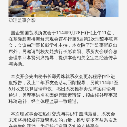
◎理监事合影
国企暨国贸系所友会于114年9月28日(日)上午11点，
在基隆碧海楼海鲜景观会馆举行第5届第2次理监事联席
会，会议由理事长戴学礼主持，本次除了理监事踊跃出
席外，另邀请到校友处执行长彭春阳、系所友会联合总
会理事邱孝贤列席指导，提供本会相关之宝贵经验传承
与协助。
本次开会先由秘书长郑秀珠就系友会更名程序作业进
度报告，及上半年系友会活动回顾报导，另就114年1至
6月收支决算提请审议、杰出系友推荐办法草案讨论与
通过，另理事洪名玄因健康因素请辞，拟由候补理事郑
玮玲递补，经全体理监事一致通过。
本次理监事会在热烈交流与共识中圆满落幕。系友会
未来将持续发挥凝聚系友的力量，推动更多有益系友及
在校生的活动，为母校打造更坚实的支持平台。