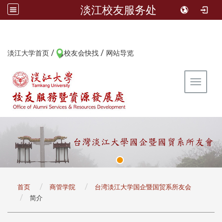
淡江校友服务处
/
/
:::
淡江大学首页
校友会快找
网站导览
Toggle 
:::
首页
商管学院
台湾淡江大学国企暨国贸系所友会
简介