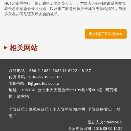
HC104隆重举行「第五届第 2 次会员大会」。本次大会特别邀请系所友会
联合总会副总会长叶丽珠，以及推广教育处执行长林宜男亲临指导，与众
多系友共同见证系所友会的成长。
更多国贸系所同学会
相关网站
联络电话：886-2-2621-5656 转 8122～8127
传真号码：886-2-2391-8108
电邮信箱：fl@gms.tku.edu.tw
地址：106302 台北市大安区金华街199巷5号506室 网页维
护：
廖家鸣​
个资政策
|
隐私权政策
|
个人资料告知声明
个资连络窗口：
郑
惠兰
造访人次 : 28892452
最后更新日期 :
2026-08-06 15:25