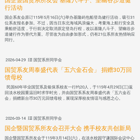
国企暨国贸系所友会 基隆八斗子、望幽谷步道健
行活动
国企系友会原订115年5月16日(六)举办基隆屿包船登岛健行活动，吸引31
位系友报名参加。不过，因当日东北海域风浪偏大，考量海上航行安全及
乘船舒适度，于行前决定取消原定登岛行程，改以基隆八斗子、望幽谷步
道健行作为替代方案。尽管改为自由参加形式，仍有21位系所友热情响应
同行。
2026-04-29
国贸系所同学会
国贸系友周泰盛代表「五六金石会」 捐赠30万回
馈母校
民国60年毕业国贸系及银保系校友一行约20人，于115年4月29日(三)返
回淡水校园重温旧时求学时光，并由国贸系系友周泰盛代表「五六金石
会」捐赠新台币30万元回馈母校，展现深厚校友情谊与感恩之心。
2026-03-14
国贸系所同学会
国企暨国贸系所友会召开大会 携手校友共创新局
国企暨国贸系所友会于115年3月14日(六)，在淡水校园守谦国际会议中心