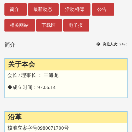
:::
简介
最新动态
活动相簿
公告
相关网站
下载区
电子报
简介
浏览人次:
2496
关于本会
会长 / 理事长 ： 王海龙
◆成立时间：
97.06.14
沿革
核准立案字号0980071700号