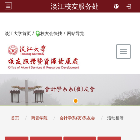
淡江校友服务处
/
/
:::
淡江大学首页
校友会快找
网站导览
Toggle 
:::
首页
商管学院
会计学系(夜)系友会
活动相簿
:::