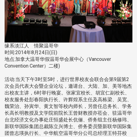
缘系淡江人 情聚温哥华
时间:2014年8月24日(日)
地点:加拿大温哥华假温哥华会展中心（Vancouver
Convention Center）二楼)
活动:当天下午3时至5时，进行世界校友会联合会第9届第2
次会员代表大会暨企业论坛，邀请台、大陆、加、美等地杰
出校友主讲，6时举行晚宴。张家宜校长、胡宜仁副校长、
校友服务处彭春阳执行长、许辉煌系主任及高栋梁、吴宽、
魏荣治、孙寅华、黄文智等校内师长，另曾任总务长、学务
长高长明教授及文学院前院长王曾财教授亦莅会、驻温哥华
台北经济文化办事处庄恒盛处长伉俪、侨务组主任杨修玮、
新联华国际集团总裁陈立兴博士、侨务委员暨新联华国际集
团曾志瑛执行长、中华航空温哥华分公司总经理王特芬校