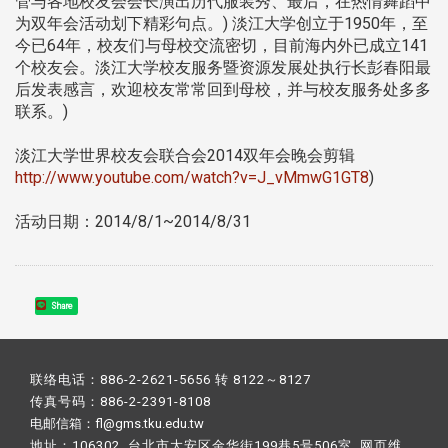
管与各地校友会会长演出历代服装秀、最后，在热情舞蹈中
为双年会活动划下精彩句点。) 淡江大学创立于1950年，至
今已64年，校友们与母校交流密切，目前海内外已成立141
个校友会。淡江大学校友服务暨资源发展处执行长彭春阳最
后发表感言，欢迎校友常常回到母校，并与校友服务处多多
联系。)
淡江大学世界校友会联合会2014双年会晚会剪辑
http://www.youtube.com/watch?v=J_vMmwG1GT8
)
活动日期：2014/8/1~2014/8/31
Share
联络电话：886-2-2621-5656 转 8122～8127
传真号码：886-2-2391-8108
电邮信箱：fl@gms.tku.edu.tw
地址：106302 台北市大安区金华街199巷5号506室 网页维