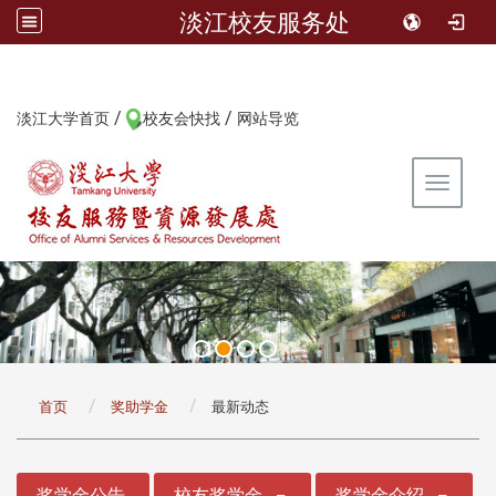
淡江校友服务处
/
/
:::
淡江大学首页
校友会快找
网站导览
Toggle 
:::
首页
奖助学金
最新动态
:::
奖学金公告
校友奖学金
奖学金介绍