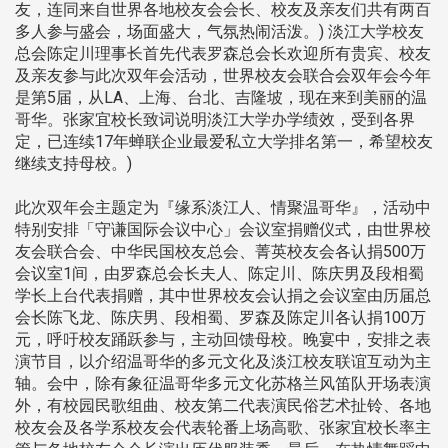
友，连同来自世界各地校友会会长、校友及亲友们共有两百
多人参与盛会，场面盛大，气氛热闹活泼。) 淡江大学校友
总会陈定川理事长首先代表罗森总会长欢迎所有贵宾、校友
及亲友参与此次双年会活动，世界校友会联合会双年会今年
是第5届，从LA、上海、台北、吉隆坡，现在来到美丽的温
哥华。张家宜校长致词说明淡江大学办学绩效，受到各界
定，已连续17年蝉联企业最爱私立大学排名第一，希望校友
继续支持母校。)
此次双年会主题定为『缘系淡江人、情聚温哥华』，活动中
特别安排「守谦国际会议中心」会议室捐赠仪式，由世界校
友会联合会、中华民国校友总会、菁英校友会各认捐500万
会议室1间，由罗森总会长夫人、陈定川、陈庆男及段相蜀
学长上台代表捐赠，其中世界校友会认捐之会议室由历届总
会长陈飞龙、陈庆男、段相蜀、罗森及陈定川各认捐100万
元，呼吁校友踊跃参与，主动回馈母校。晚宴中，安排之表
演节目，以介绍温哥华的多元文化及淡江校友联谊互动为主
轴。会中，除有象征温哥华多元文化苏格兰风笛队开场表演
外，有校园民歌组曲、校友第二代表演民俗艺术扯铃、各地
校友会及各学系校友会代表轮番上场高歌、张家宜校长率主