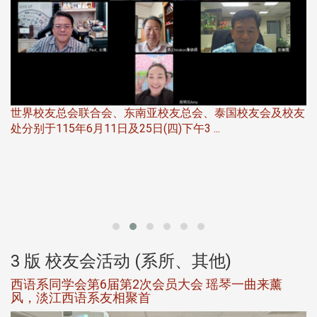
世界校友总会联合会、东南亚校友总会、泰国校友会及校友
服
处分别于115年6月11日及25日(四)下午3 ...
北
大
3 版 校友会活动 (系所、其他)
西语系同学会第6届第2次会员大会 瑶琴一曲来薰
风，淡江西语系友相聚首