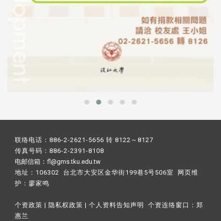
联络电话：886-2-2621-5656 转 8122～8127
传真号码：886-2-2391-8108
电邮信箱：fl@gms.tku.edu.tw
地址：106302 台北市大安区金华街199巷5号506室 网页维
护：
廖家鸣​
个资政策
|
隐私权政策
|
个人资料告知声明
个资连络窗口：
郑
惠兰