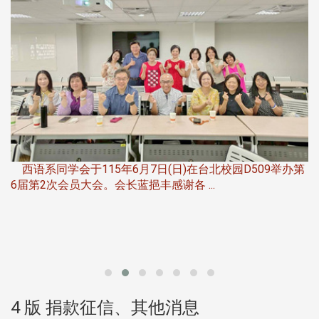
，
西语系同学会于115年6月7日(日)在台北校园D509举办第
6届第2次会员大会。会长蓝挹丰感谢各 ...
第
4 版 捐款征信、其他消息