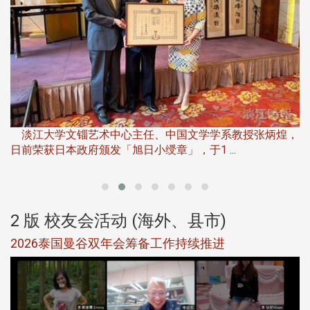
淡
下
淡江大学文锱艺术中心主任、中国文学学系教授张炳煌，
日前荣获日本政府颁发「旭日小绶章」，于1 ...
董
2 版 校友会活动 (海外、县市)
选
2026泰国曼谷双年会筹备工作持续推进
5