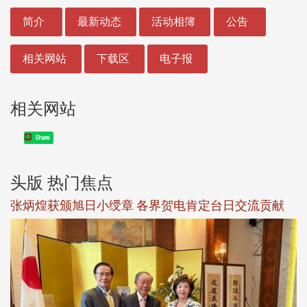
:::
简介
最新动态
活动相簿
公告
相关网站
下载区
电子报
相关网站
Share
头版 热门焦点
新
张炳煌获颁旭日小绶章 各界贺电肯定台日交流贡献