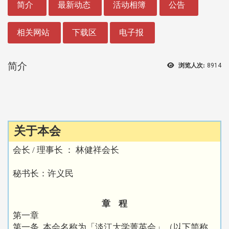
简介
最新动态
活动相簿
公告
相关网站
下载区
电子报
简介
浏览人次:
8914
关于本会
会长 / 理事长 ： 林健祥会长
秘书长：许义民
章 程
第一章
第一条 本会名称为「淡江大学菁英会」（以下简称