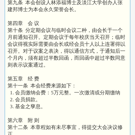
第九条 本会创设人林添福博士及淡江大学创办人张
建邦博士为本会永久荣誉会长。
第四章 会 议
第十条 分定期会议与临时会议二种，由会长于一个
月前通知召开。定期会议于每年校庆当天召开；临时
会议得视实际需要由会长或经会员十人以上连署得以
召开。对于议案之表决，得以通信方式，于通知后一
个月内，须有超过半数回函，而回函中超过半数同意
则表示议案通过。
第五章 经 费
第十一条 本会经费来源如下：
1. 会员缴纳会费：5万元整。一次缴清或分期缴纳
2. 会员捐款。
3. 基金之孳息。
第六章 附 则
第十二条 本章程如有未尽事宜，得提交大会决议修
正。