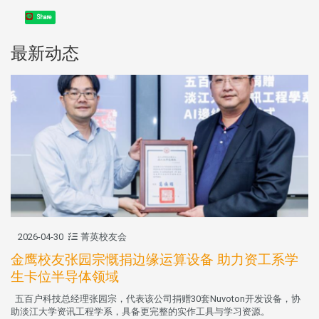
Share
最新动态
2026-04-30
菁英校友会
金鹰校友张园宗慨捐边缘运算设备 助力资工系学
生卡位半导体领域
五百户科技总经理张园宗，代表该公司捐赠30套Nuvoton开发设备，协
助淡江大学资讯工程学系，具备更完整的实作工具与学习资源。