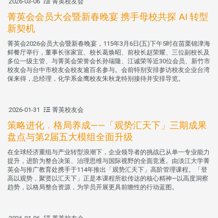
2026-03-06
菁英校友会
菁英会会员大会暨新春晚宴 携手母校共探 AI 转型
新契机
菁英会2026会员大会暨新春晚宴，115年3月6日(五)下午5时在苗栗锦津海
鲜餐厅举行，董事长张家宜、校长葛焕昭、前校长赵荣耀、三位副校长及
多位一级主管、与菁英会荣誉会长孙瑞隆、江诚荣等近30位会员、新竹市
校友会与台中市校友会校友逾百名参与。会前特别安排参访校友企业台湾
保来得，总经理，化学系金鹰校友朱秋龙特别接待并安排导览。
2026-01-31
菁英校友会
策略进化．格局养成——「观势汇天下」三期成果
盘点与第2届五大模组全面升级
在全球经济重组与产业转型浪潮下，企业领导者的挑战已从单一专业能力
提升，进阶为整合决策、治理思维与国际视野的全面竞逐。由淡江大学菁
英会与推广教育处携手于114年推出「观势汇天下」高阶管理课程。「登
高以观势，聚贤以汇天下」正是本课程所欲传达的核心精神—以高度洞察
趋势，以格局整合资源，为学员开展更具前瞻性的行动蓝图。