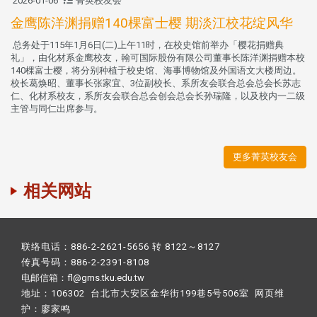
2026-01-06
菁英校友会
金鹰陈洋渊捐赠140棵富士樱 期淡江校花绽风华
总务处于115年1月6日(二)上午11时，在校史馆前举办「樱花捐赠典
礼」，由化材系金鹰校友，翰可国际股份有限公司董事长陈洋渊捐赠本校
140棵富士樱，将分别种植于校史馆、海事博物馆及外国语文大楼周边。
校长葛焕昭、董事长张家宜、3位副校长、系所友会联合总会总会长苏志
仁、化材系校友，系所友会联合总会创会总会长孙瑞隆，以及校内一二级
主管与同仁出席参与。
更多菁英校友会
相关网站
联络电话：886-2-2621-5656 转 8122～8127
传真号码：886-2-2391-8108
电邮信箱：fl@gms.tku.edu.tw
地址：106302 台北市大安区金华街199巷5号506室 网页维
护：
廖家鸣​