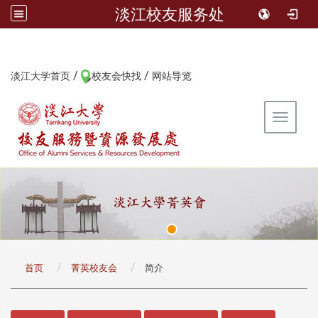
淡江校友服务处
/
/
:::
淡江大学首页
校友会快找
网站导览
Toggle 
:::
首页
菁英校友会
简介
:::