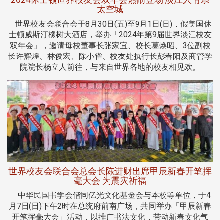
太空城
世界校友会联合会于8月30日(五)至9月1日(日)，假美国休
士顿威斯汀橡树大酒店，举办「2024年第9届世界淡江校友
双年会」，邀请母校董事长张家宜、校长葛焕昭、3位副校
长许辉煌、林俊宏、陈小雀、校友处执行长彭春阳及商管学
院院长杨立人前往，与来自世界各地的校友相见欢。
世界校友会联合会总会长陈进财出席甲辰新春开笔挥
毫大会 为震灾祈福
中华民国书学会偕同亿光文化基金会与本校等单位，于4
月7日(日)下午2时在总统府前南广场，共同举办「甲辰新春
开笔挥毫大会」活动，以推广书法文化，带动新春文化气