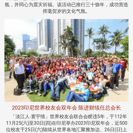
氛，并同心为震灾祈福。该活动已推行三十馀年，成功营造
挥毫贺岁的文化气氛。
2023印尼世界校友会双年会 陈进财续任总会长
「淡江人‧寰宇情」世界校友会联合会睽违5年，于112年
11月25(六)至30日(四)在印尼举办2023印尼双年会，近500
位校友于25日(六)陆续从世界各地汇聚雅加达。26日(日)上