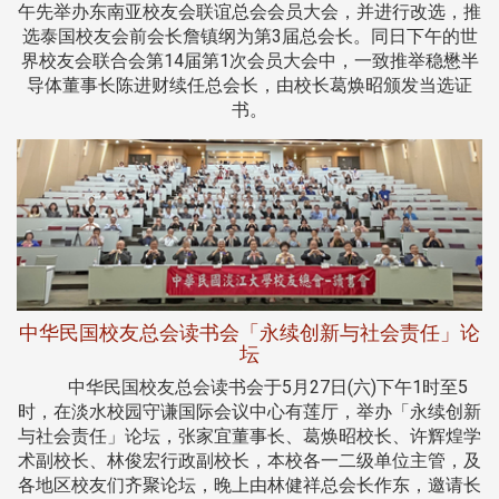
午先举办东南亚校友会联谊总会会员大会，并进行改选，推
选泰国校友会前会长詹镇纲为第3届总会长。同日下午的世
界校友会联合会第14届第1次会员大会中，一致推举稳懋半
导体董事长陈进财续任总会长，由校长葛焕昭颁发当选证
书。
中华民国校友总会读书会「永续创新与社会责任」论
坛
中华民国校友总会读书会于5月27日(六)下午1时至5
时，在淡水校园守谦国际会议中心有莲厅，举办「永续创新
与社会责任」论坛，张家宜董事长、葛焕昭校长、许辉煌学
术副校长、林俊宏行政副校长，本校各一二级单位主管，及
各地区校友们齐聚论坛，晚上由林健祥总会长作东，邀请长