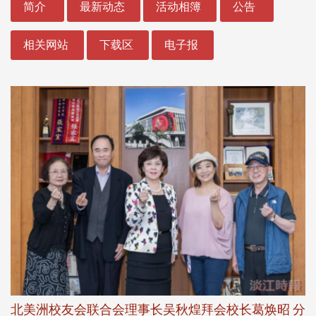
简介
最新动态
活动相簿
公告
相关网站
下载区
电子报
北美洲校友会联合会理事长吴秋煌拜会校长葛焕昭 分