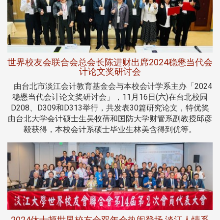
世界校友会联合会总会长陈进财出席2024稳懋当代会
计论文奖研讨会
由台北市淡江会计教育基金会与本校会计学系主办「2024
稳懋当代会计论文奖研讨会」，11月16日(六)在台北校园
D208、D309和D313举行，共发表30篇研究论文，特优奖
由台北大学会计硕士生吴牧蒨和国防大学财管系副教授邱彦
毅获得，本校会计系硕士毕业生林美含得到优等。
2024休士顿世界校友会双年会热闹登场 淡江人情系