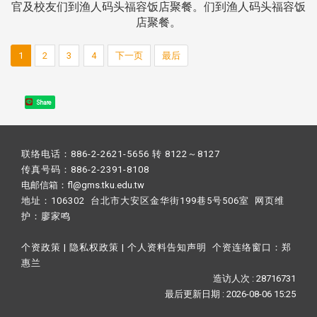
官及校友们到渔人码头福容饭店聚餐。们到渔人码头福容饭
店聚餐。
1
2
3
4
下一页
最后
Share
联络电话：886-2-2621-5656 转 8122～8127
传真号码：886-2-2391-8108
电邮信箱：fl@gms.tku.edu.tw
地址：106302 台北市大安区金华街199巷5号506室 网页维
护：
廖家鸣​
个资政策
|
隐私权政策
|
个人资料告知声明
个资连络窗口：
郑
惠兰
造访人次 : 28716731
最后更新日期 :
2026-08-06 15:25