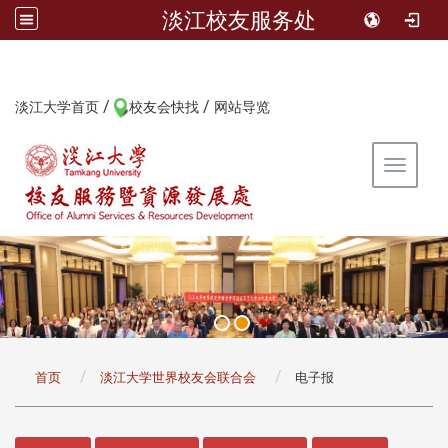
淡江校友服务处
/
/
:::
淡江大学首页
校友会快找
网站导览
Toggle 
:::
首页
淡江大学世界校友会联合会
电子报
:::