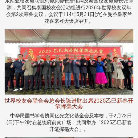
东南亚校友会联谊总会总会长詹镇纲及泰国校友会会长张博
渊，共同召集泰国校友会活动组进行2026年世界校友双年
会第2次筹备会议，会议于114年5月31日(六)在曼谷皇家兰
花喜来登大饭店召开。
世界校友会联合会总会长陈进财出席2025乙巳新春开
笔挥毫大会
中华民国书学会协同亿光文化基金会及本校，于2月23日
(日)下午2时在总统府前南广场，共同举办「2025乙巳新春
开笔挥毫大会」。