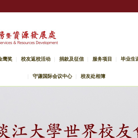
金鹰奖
校友返校活动
捐款及征信
服务项目
毕业生
守谦国际会议中心
校友处相簿