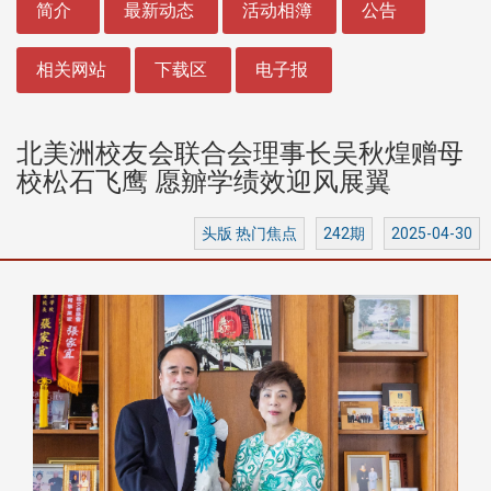
简介
最新动态
活动相簿
公告
相关网站
下载区
电子报
北美洲校友会联合会理事长吴秋煌赠母
校松石飞鹰 愿辧学绩效迎风展翼
头版 热门焦点
242期
2025-04-30