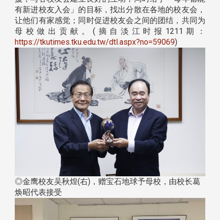
有新进校友入会」的目标，找出分散在各地的校友会，
让他们有家感觉；同时促进校友会之间的团结，共同为
母校做出贡献。(摘自淡江时报1211期：
https://tkutimes.tku.edu.tw/dtl.aspx?no=59069
)
◎金鹰校友吴秋煌(右)，赠宝石地球予母校，由校长葛
焕昭代表接受