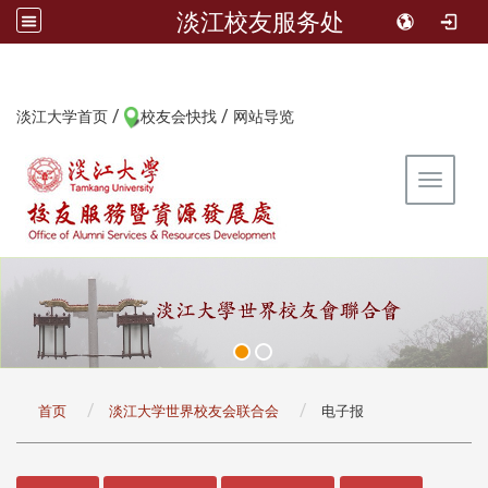
淡江校友服务处
/
/
:::
淡江大学首页
校友会快找
网站导览
Toggle 
:::
首页
淡江大学世界校友会联合会
电子报
:::