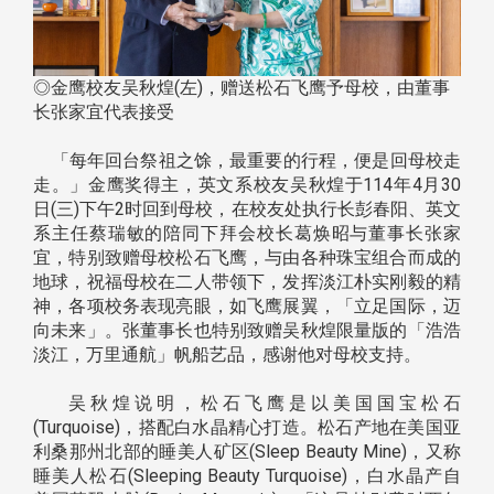
◎金鹰校友吴秋煌(左)，赠送松石飞鹰予母校，由董事
长张家宜代表接受
「每年回台祭祖之馀，最重要的行程，便是回母校走
走。」金鹰奖得主，英文系校友吴秋煌于114年4月30
日(三)下午2时回到母校，在校友处执行长彭春阳、英文
系主任蔡瑞敏的陪同下拜会校长葛焕昭与董事长张家
宜，特别致赠母校松石飞鹰，与由各种珠宝组合而成的
地球，祝福母校在二人带领下，发挥淡江朴实刚毅的精
神，各项校务表现亮眼，如飞鹰展翼，「立足国际，迈
向未来」。张董事长也特别致赠吴秋煌限量版的「浩浩
淡江，万里通航」帆船艺品，感谢他对母校支持。
吴秋煌说明，松石飞鹰是以美国国宝松石
(Turquoise)，搭配白水晶精心打造。松石产地在美国亚
利桑那州北部的睡美人矿区(Sleep Beauty Mine)，又称
睡美人松石(Sleeping Beauty Turquoise)，白水晶产自