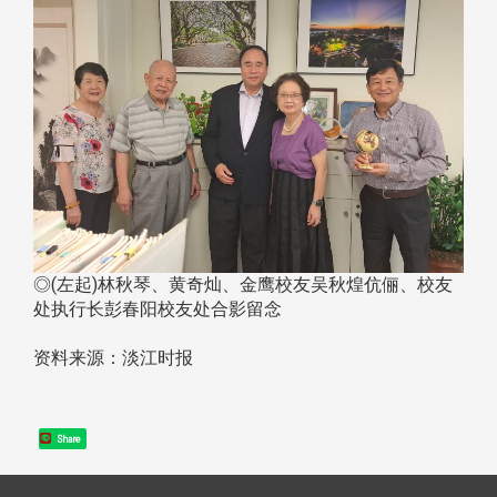
◎(左起)林秋琴、黄奇灿、金鹰校友吴秋煌伉俪、校友
处执行长彭春阳校友处合影留念
资料来源：淡江时报
Share