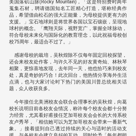
美国落矶山脉(Rocky Mountain)，「这是特别费时两年
蒐集石材，聘请德国知名工匠精心打造，堪称经典作
品，希望借由松石的强大正能量，为母校提供更有力的
支援。」宝石地球则是将世界各国以宝石镶嵌，呈现地
球村的概念。「鹰翔天际，视野宽广，掌握全球脉动，
符合母校未来化与国际化的教育理念，以此祝福母校创
校75周年，最适合不过了。」
感谢母校的栽培，吴秋煌除不仅每年固定回校探望，
还会来校友处作客，与许久不见的好友黄奇灿、林秋琴
相聚，更惊喜地发现，去年同一天，他也恰巧来到校友
处，真是奇妙的巧合！此次回台，他热情分享海外生活
点滴，也与大家讨论时下热门的美国川普总统相关话
题，众人收获良多。
今年接任北美洲校友会联合会理事长的吴秋煌，向葛
校长说明目前各校友会情况，称许每个校友会都十分努
力经营，尤其看好甫接任芝加哥校友会会长的大传系校
友卢秀琴，「相信她可以为芝加哥校友会带来一番新气
象。」接着提到自己透过持续的关心与适时的活动支
援，与各校友会建立良好的互动，同时给予「每年都能