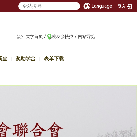
Language
登入
/
/
:::
淡江大学首页
校友会快找
网站导览
调查
奖助学金
表单下载