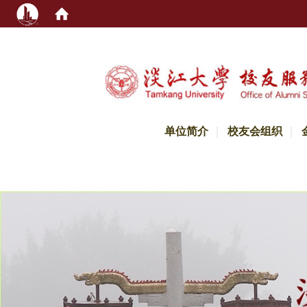
:::
单位简介
校友会组织