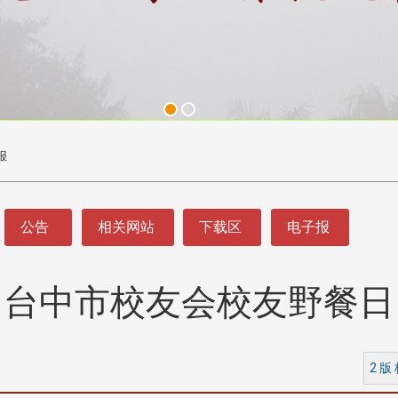
报
公告
相关网站
下载区
电子报
台中市校友会校友野餐日
2 版