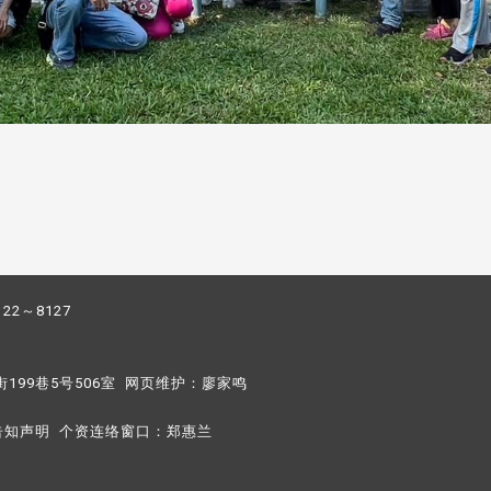
122～8127
街199巷5号506室 网页维护：
廖家鸣​
告知声明
个资连络窗口：
郑惠兰