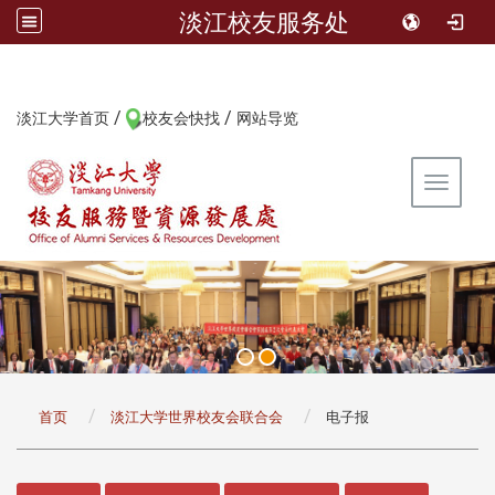
淡江校友服务处
/
/
:::
淡江大学首页
校友会快找
网站导览
Toggle 
:::
首页
淡江大学世界校友会联合会
电子报
:::