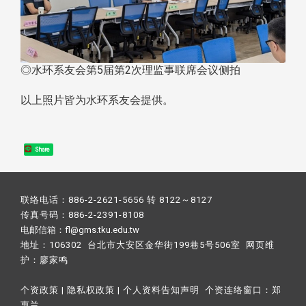
◎水环系友会第5届第2次理监事联席会议侧拍
以上照片皆为水环系友会提供。
Share
联络电话：886-2-2621-5656 转 8122～8127
传真号码：886-2-2391-8108
电邮信箱：fl@gms.tku.edu.tw
地址：106302 台北市大安区金华街199巷5号506室 网页维
护：
廖家鸣​
个资政策
|
隐私权政策
|
个人资料告知声明
个资连络窗口：
郑
惠兰