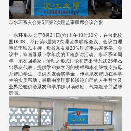
◎水环系友会第5届第2次理监事联席会议合影
水环系友会于8月31日(六)上午10时30分，在台北校
园D508，举行第5届第2次理监事联席会议。会议由理
事长李铁民主持，母校系友及20位理监事共襄盛举。会
议中，筹画母系下学年度的工程参访活动、水环系60周
年「系友回娘家」活动之形式讨论和选出母系2025年杰
出系友代表，提供学弟妹学习的榜样和本会继续支持母
系帮助学生，提供系友会奖学金，传承系友帮助在学学
生的实质帮助，最后由李理事长谈论自己的人生哲学及
业界经验供给系友和学弟妹职场鼓励，气氛融洽并温馨
圆满。