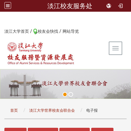
淡江校友服务处
/
/
:::
淡江大学首页
校友会快找
网站导览
Toggle 
:::
首页
淡江大学世界校友会联合会
电子报
:::