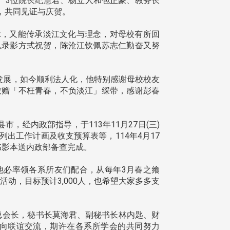
、3位院长纪慧君、杨立人和包正豪、教务长
，共同见证与庆贺。
，又能传承淡江文化与理念，对母校有所回
以录影方式祝贺，陈沧江钦佩苏志仁勤奋又努
发展，如今顺利法人化，他特别感谢母校校友
致赠「不枉青春，不负淡江」䌽带，感谢彭春
，经内政部指导，于113年11月27日(三)
列出工作计画及收支预算表等，114年4月17
书影本送内政部备查完成。
必率领各系所友们配合，从每年3月春之飨
跑活动，目标预计3,000人，也希望大家多多支
总会长，秘书长莫海君、副秘书长林内匙、财
向联谊交流，期许在各系所学会的共同努力