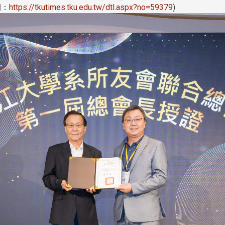
期：
https://tkutimes.tku.edu.tw/dtl.aspx?no=59379
)