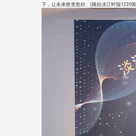
下，让未来愈变愈好。(摘自淡江时报1220