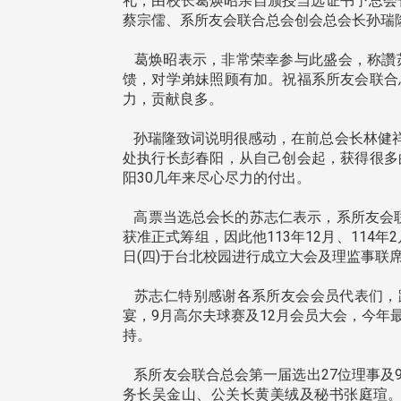
礼，由校长葛焕昭亲自颁授当选证书予总会
蔡宗儒、系所友会联合总会创会总会长孙瑞
葛焕昭表示，非常荣幸参与此盛会，称讚
馈，对学弟妹照顾有加。祝福系所友会联合
力，贡献良多。
孙瑞隆致词说明很感动，在前总会长林健祥
处执行长彭春阳，从自己创会起，获得很多
阳30几年来尽心尽力的付出。
高票当选总会长的苏志仁表示，系所友会联合总
获准正式筹组，因此他113年12月、114
日(四)于台北校园进行成立大会及理监事
苏志仁特别感谢各系所友会会员代表们，
宴，9月高尔夫球赛及12月会员大会，今年最重
持。
系所友会联合总会第一届选出27位理事及
务长吴金山、公关长黄美绒及秘书张庭瑄