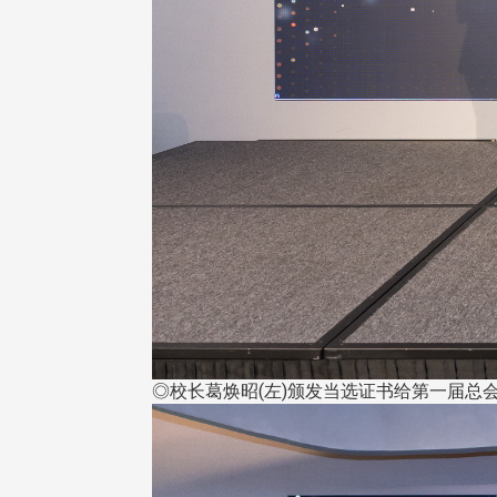
◎校长葛焕昭(左)颁发当选证书给第一届总