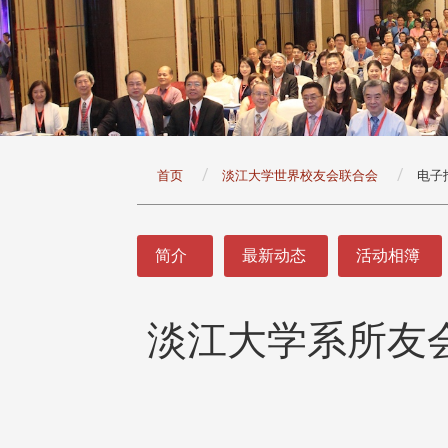
:::
首页
淡江大学世界校友会联合会
电子
:::
简介
最新动态
活动相簿
淡江大学系所友