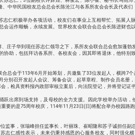
长苏志仁，3位副校长许辉煌、林俊宏、陈小雀、秘书长马雨沛
隆、中华民国校友总会总会长陈沧江与各系所友会会长及代表们
苏志仁积极举办各项活动，校友们在事业上互相帮忙、拓展人脉
总会运作顺畅，永续发展。世界校友会联合会总会长陈进财也
、庄子华到现任苏志仁领导之下，系所友会联合总会愈加蓬勃
的协助，包括拜访各系所、各校友会，因其即将退休，他特别
会于113年6月开始筹划，共邀集了33位发起人，横跨7个县市
年2月分别召开发起人会议、筹备会议，起草章程、制作会员名册，
联席会，检具资料报内政部审核立案后，向法院登记，并将登记证
踊跃出席到场支持，及母校的全力支援。因此学校举办活动，他
要的是75周年校庆，114年11月23日(日)将配合举办校园路
9位监事，张瑞峰担任监事长，叶丽珠、崔昭隆和苏子诚担任副
。苏志仁感性表示，未来仍秉持感恩的心服务校友，同时强化横