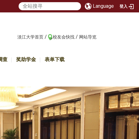
Language
登入
/
/
:::
淡江大学首页
校友会快找
网站导览
调查
奖助学金
表单下载