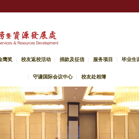
金鹰奖
校友返校活动
捐款及征信
服务项目
毕业生
守谦国际会议中心
校友处相簿