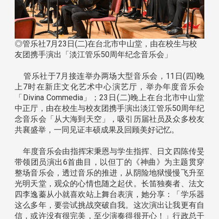
◎管乐社7月23日(二)在台北市中山堂，由在校生与校
友团携手演出「淡江管乐50周年纪念音乐会」
管乐社于7月接连举办两场大型音乐会，11日(四)晚
上7时在新庄文化艺术中心演艺厅，举办年度音乐会
「Divina Commedia」；23日(二)晚上在台北市中山堂
中正厅，由在校生与校友团携手演出淡江管乐50周年纪
念音乐会「从大海到天空」，吸引历届社员及众多校友
共襄盛举，一同见证丰硕成果及回顾美好记忆。
年度音乐会由指挥宋秉恩与学生指挥、日文四陈传旻
带领团员演出6首曲目，以但丁的《神曲》为主题贯穿
整场音乐会，透过音乐的推进，从阴险地狱慢慢飞升至
光明天堂，观众的心情也随之起伏。长笛独奏者、法文
四李逸蓁从小就喜欢站上舞台表演，她分享：「学乐器
这么多年，要尝试挑战突破自我。这次演出让我更有自
信，或许没有很完美，至少演奏得很开心！」行政总干