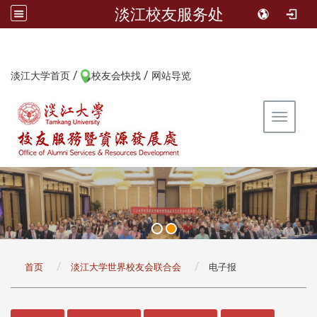
淡江校友服务处
/
/
:::
淡江大学首页
校友会快找
网站导览
Toggle 
:::
首页
淡江大学世界校友会联合会
电子报
:::