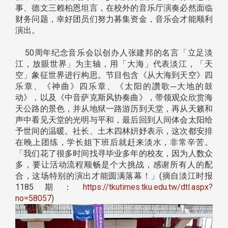
事、德文三赖柏恩坦言，在校外的音乐厅演奏必然面临
财务问题，幸好团员们努力募集资金，音乐会才能顺利
演出。
50周年纪念音乐会以创办人张建邦的名言「立足淡
江，放眼世界」为主轴，用「大海」代表淡江，「天
空」象征世界进行构思。节目包含《从大海到天空》四
乐章、《神曲》四乐章、《太阳的讚歌─大地的鼓
动》，以及《中音萨克斯风协奏曲》，带领观众欣赏海
天公路的景色，并从地狱一路游历到天堂，再从天籁和
声中看见天堂的光明与平和，最后回到人间体会太阳给
予世间的温暖。社长、土木四林姸妤表示，这次都安排
在晚上团练，学长姐下班后就赶来淡水，非常辛苦。
「我们花了很多时间找寻毕业多年的校友，因为人数众
多，要让活动流程顺畅是个大挑战，感谢所有人的配
合，这场特别的演出才能圆满落幕！」(摘自淡江时报
1185期：
https://tkutimes.tku.edu.tw/dtl.aspx?
no=58057
)