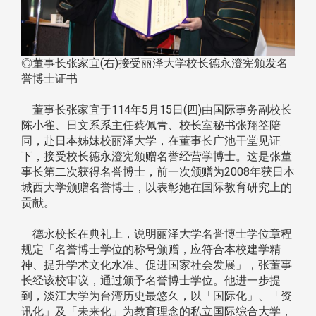
◎董事长张家宜(右)接受丽泽大学校长德永澄宪颁发名
誉博士证书
董事长张家宜于114年5月15日(四)由国际事务副校长
陈小雀、日文系系主任蔡佩青、校长室秘书张翔筌陪
同，赴日本姊妹校丽泽大学，在董事长广池干堂见证
下，接受校长德永澄宪颁赠名誉经营学博士。这是张董
事长第二次获得名誉博士，前一次颁赠为2008年获日本
城西大学颁赠名誉博士，以表彰她在国际教育研究上的
贡献。
德永校长在典礼上，说明丽泽大学名誉博士学位章程
规定「名誉博士学位的称号颁赠，应符合本校建学精
神、提升学术文化水准、促进国家社会发展」，张董事
长经该校审议，通过颁予名誉博士学位。他进一步提
到，淡江大学为台湾历史最悠久，以「国际化」、「资
讯化」及「未来化」为教育理念的私立国际综合大学，