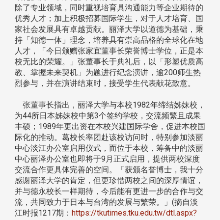
除了专业领域，同时重视培育具沟通能力等企业期待的
优秀人才；加上积极招募国际学生，对于人才培育、国
家社会发展具有卓越贡献。丽泽大学以道德为基础，秉
持「知德一体」理念，培养具有崇高品格的全球化在地
人才，「今日颁赠张家宜董事长荣誉博士学位，正是本
校无比的荣耀。」张董事长于典礼后，以「形塑优质高
教、掌握未来契机」为题进行纪念演讲，逾200师生热
烈参与，并在演讲结束时，接受学生代表献花致意。
张董事长指出，丽泽大学与本校1982年缔结姊妹校，
为44所日本姊妹校中第3个签约学校，交流频繁且成果
丰硕；1989年更出资在本校兴建国际学舍，促进本校国
际化的推动。葛校长率团赴该校访问时，特别参加淡丽
中心淡江办公室启用仪式，而位于本校，筹备中的淡丽
中心丽泽办公室也即将于9月正式启用，提供两校深度
交流合作更具体完善的空间。「获颁名誉博士，我十分
感谢丽泽大学的肯定，但更珍惜两校之间的深厚情谊，
并与德永校长一样期待，今后能有更进一步的合作与交
流，共同致力于日本与台湾的发展与繁荣。」(摘自淡
江时报1217期：
https://tkutimes.tku.edu.tw/dtl.aspx?