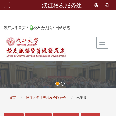
淡江校友服务处
/
/
:::
淡江大学首页
校友会快找
网站导览
Toggle 
:::
首页
淡江大学世界校友会联合会
电子报
:::