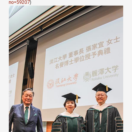
no=59207
)