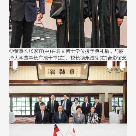
◎董事长张家宜(中)在名誉博士学位授予典礼后，与丽
泽大学董事长广池干堂(左)、校长德永澄宪(右)合影留念