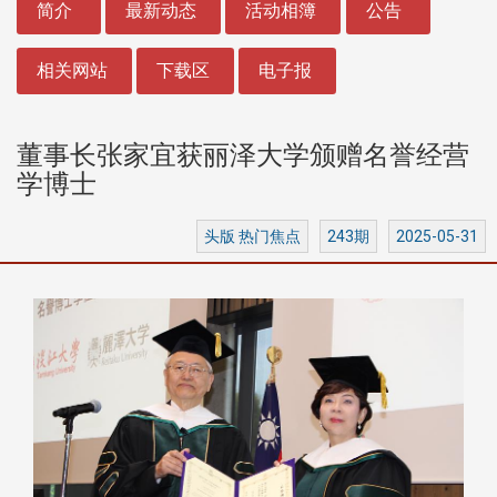
简介
最新动态
活动相簿
公告
相关网站
下载区
电子报
董事长张家宜获丽泽大学颁赠名誉经营
学博士
头版 热门焦点
243期
2025-05-31