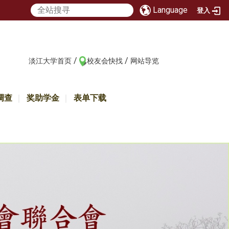
Language
登入
/
/
:::
淡江大学首页
校友会快找
网站导览
调查
奖助学金
表单下载