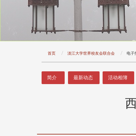
:::
首页
淡江大学世界校友会联合会
电子
:::
简介
最新动态
活动相簿