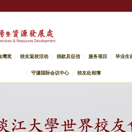
金鹰奖
校友返校活动
捐款及征信
服务项目
毕业生
守谦国际会议中心
校友处相簿