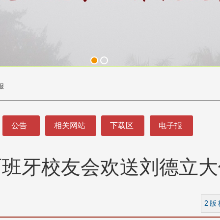
报
公告
相关网站
下载区
电子报
西班牙校友会欢送刘德立大
2 版