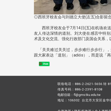
◎西班牙校友会与刘德立大使(左五)合影留念
西班牙校友会于7月14日(五)在机场欢
友人传达深情的道别。刘大使在感言中特别感谢在
术及文化交流、强化行政部门及国会关系，
「关关难过关关过，步步难行步步行」，
跟大家表达「道别」（adiós），而是说「
Share
联络电话：886-2-2621-5656 转 8
传真号码：886-2-2391-8108
电邮信箱：fl@gms.tku.edu.tw
地址：106302 台北市大安区金华