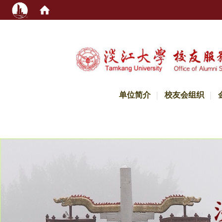
:::
单位简介
校友会组织