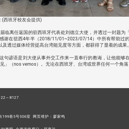
 (西班牙校友会提供)
送届临离任返国的驻西班牙代表处刘德立大使，并透过一封题为
驻西4年半（2018/11/01~2023/07/14）中所有
以及透过媒体经营提高台湾能见度等方面，都获得了显着的成果
这句谚语是刘大使从事外交工作来一直奉行的教诲，让他能够在
再见」（nos vemos）。无论在西班牙、台湾或世界任何一个
122～8127
街199巷5号506室 网页维护：
廖家鸣​