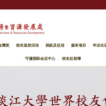
金鹰奖
校友返校活动
捐款及征信
服务项目
毕业生
守谦国际会议中心
校友处相簿