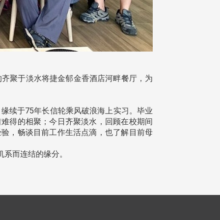
相约齐聚于淡水将捷金郁金香酒店河畔餐厅，为
缘续于75年长信轮乘风破浪海上实习。毕业
惜难得的相聚；今日齐聚淡水，回顾在校期间
经验，畅谈目前工作生活点滴，也了解目前母
机系而连结的缘分。