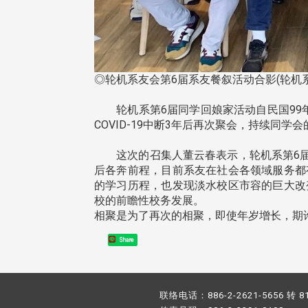
◎轮机系友会第6届系友餐叙活动合影(轮机
轮机系第6届同学回娘家活动自民国99年6
COVID-19中断3年后再次聚会，持续同学
这次的召集人董云春表示，轮机系第6届系
后各奔前程，目前系友在社会各领域服务都
的学习历程，也发现淡水校区市容的巨大改
校的前瞻性校务发展。
相聚是为了再次的相聚，即使年岁增长，期
Share
联络电话：886-2-2621-5656 转 8