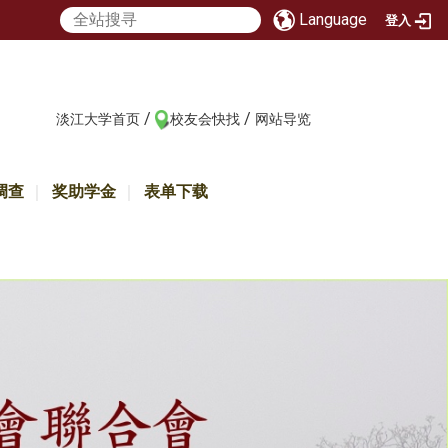
Language
登入
/
/
:::
淡江大学首页
校友会快找
网站导览
调查
奖助学金
表单下载