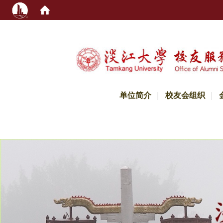
:::
单位简介
校友会组织