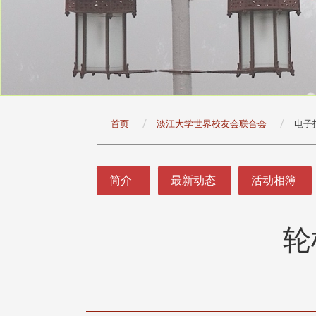
:::
首页
淡江大学世界校友会联合会
电子
:::
简介
最新动态
活动相簿
轮