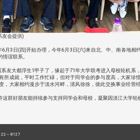
系友会提供)
月3日(四)开始办理，今年6月3日(六)来自北、中、南各地
会的情谊联系。
友大都浮生1甲子了，缘起于71年大学联考进入母校轮机系，
有所成就，平时工作忙碌，但对于同学会的参与度高，大家珍
变，大家相约漫步于淡水河畔，清风徐徐，彼此交换事业经营
许这群好朋友能持续参与支持同学会和母校，凝聚因淡江大学轮
122～8127