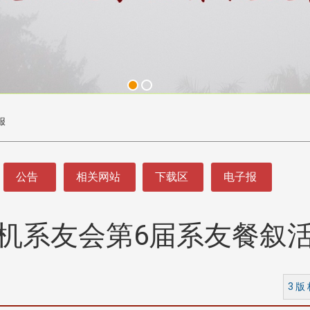
报
公告
相关网站
下载区
电子报
机系友会第6届系友餐叙
3 版