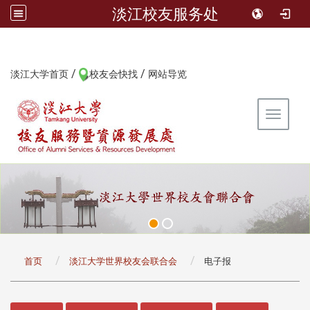
淡江校友服务处
/
/
:::
淡江大学首页
校友会快找
网站导览
Toggle 
:::
首页
淡江大学世界校友会联合会
电子报
:::