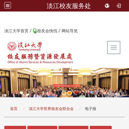
淡江校友服务处
/
/
:::
淡江大学首页
校友会快找
网站导览
Toggle 
:::
首页
淡江大学世界校友会联合会
电子报
:::