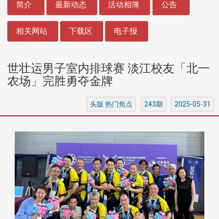
简介
最新动态
活动相簿
公告
相关网站
下载区
电子报
世壮运男子室内排球赛 淡江校友「北一
农场」完胜勇夺金牌
头版 热门焦点
243期
2025-05-31