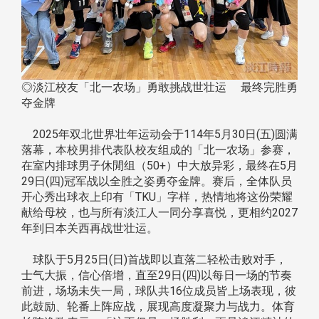
◎淡江校友「北一农场」勇敢挑战世壮运 最终完胜勇
夺金牌
2025年双北世界壮年运动会于114年5月30日(五)圆满
落幕，本校男排代表队校友组成的「北一农场」参赛，
在室内排球男子休閒组（50+）中大放异彩，最终在5月
29日(四)冠军战以全胜之姿勇夺金牌。赛后，全体队员
开心秀出球衣上印有「TKU」字样，热情地将这份荣耀
献给母校，也与所有淡江人一同分享喜悦，更相约2027
年到日本关西再战世壮运。
球队于5月25日(日)首战即以直落二轻松击败对手，
士气大振，信心倍增，直至29日(四)以每日一场的节奏
前进，场场未失一局，球队共16位成员皆上场表现，彼
此鼓励、轮番上阵应战，展现高度凝聚力与战力。体育