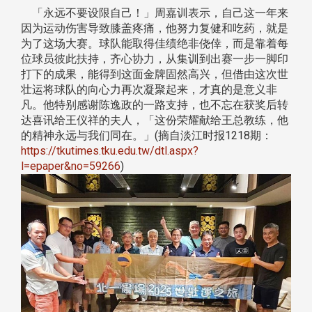
「永远不要设限自己！」周嘉训表示，自己这一年来
因为运动伤害导致膝盖疼痛，他努力复健和吃药，就是
为了这场大赛。球队能取得佳绩绝非侥倖，而是靠着每
位球员彼此扶持，齐心协力，从集训到出赛一步一脚印
打下的成果，能得到这面金牌固然高兴，但借由这次世
壮运将球队的向心力再次凝聚起来，才真的是意义非
凡。他特别感谢陈逸政的一路支持，也不忘在获奖后转
达喜讯给王仪祥的夫人，「这份荣耀献给王总教练，他
的精神永远与我们同在。」(摘自淡江时报1218期：
https://tkutimes.tku.edu.tw/dtl.aspx?
l=epaper&no=59266
)