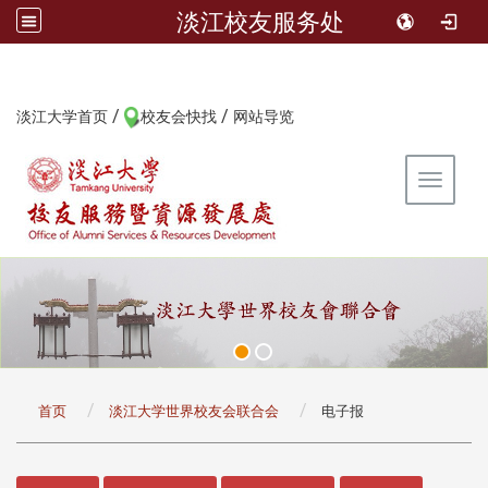
淡江校友服务处
/
/
:::
淡江大学首页
校友会快找
网站导览
Toggle 
:::
首页
淡江大学世界校友会联合会
电子报
:::