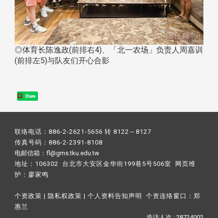
◎体育长陈逸政(前排右4)、「北一农场」负责人周嘉训
(前排左5)与队友们开心合影
Share
联络电话：886-2-2621-5656 转 8122～8127
传真号码：886-2-2391-8108
电邮信箱：fl@gms.tku.edu.tw
地址：106302 台北市大安区金华街199巷5号506室 网页维
护：
廖家鸣​
个资政策
|
隐私权政策
|
个人资料告知声明
个资连络窗口：
郑
惠兰
造访人次 : 28724002