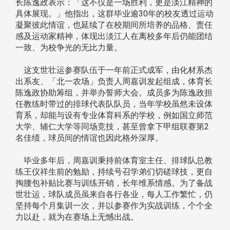
长陈逸政表示：「这不仅是一场胜利，更是淡江精神的
具体展现。」他指出，这群毕业逾30年的校友透过运动
凝聚彼此情谊，也延续了在校期间所培养的品格、责任
感及运动家精神，体现出淡江人在离校多年后仍能团结
一致、为校争光的无比力量。
这支世壮运参赛队伍于一年前正式成军，由化材系杰
出系友、「北一农场」负责人周嘉训发起组成，体育长
陈逸政协助筹组，并举办誓师大会。成员多为陈逸政担
任教练时带过的排球代表队队员，当年学校虽然未设体
育系，却能与设有专业体育科系的学校，例如国立师范
大学、辅仁大学等同场竞技，甚至曾拿下甲组联赛第2
名佳绩，球员间的情谊也因此格外深厚。
毕业多年后，周嘉训秉持前体育室主任、排球队总教
练王仪祥生前的勉励，持续号召学弟们切磋球技，更自
掏腰包补贴比赛与训练开销，长年维系情感。为了备战
世壮运，球队成员虽来自各行各业，每人工作繁忙，仍
坚持每个月集训一次，并以参赛作为实战训练，个个全
力以赴，就为在赛场上无憾出战。