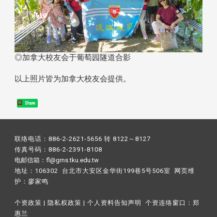
◎加拿大校友会于葡萄园隧道合影
以上照片皆为加拿大校友会提供。
Share
联络电话：886-2-2621-5656 转 8122～8127
传真号码：886-2-2391-8108
电邮信箱：fl@gms.tku.edu.tw
地址：106302 台北市大安区金华街199巷5号506室 网页维
护：
廖家鸣​
个资政策
|
隐私权政策
|
个人资料告知声明
个资连络窗口：
郑
惠兰