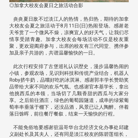
◎加拿大校友会夏日之旅活动合影
炎炎夏日敌不过淡江人的热情，热归热，期待的加拿
大校友会夏之旅活动于8月11日(日)热闹登场。感谢老
天爷赏了一个微风不燥，凉爽宜人的好天气，让我们尽
情享受踏青趣。加拿大校友会每场活动不仅是校友重
聚，更欢迎阖府参与，出席的校友有三代同堂、携伴参
加及亲子共游的，共谱温馨愉快的一日。
此次行程安排了古堡巡礼认识歴史，漫步温馨热闹的
小镇，参观农场，见识到科技和传统产业结合，机器人
Roby挤牛奶，品嚐好吃的冰淇淋。感谢郭丰学长赞助奖
品带给大家不同的欢乐气氛。也感谢官本基学长，拿出
他挑西瓜的本领，当场切了几颗香甜的西瓜与大家分
享。之后前往酒庄，绿色的葡萄园隧道，成串的绿紫葡
萄串串垂落于棚下，还没品酒，风景已让人陶醉。伴着
落日馀晖，前往餐厅餐叙，结束一天愉快的行程。
不能免俗地要感谢驻温哥华台北经济文化办事处邱建
义副处长及其夫人，还有同是淡江校友的陈碧莲组长，