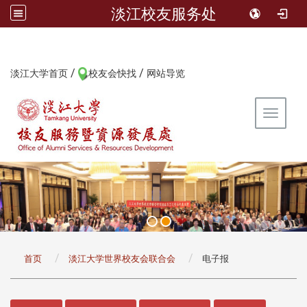
淡江校友服务处
/
/
:::
淡江大学首页
校友会快找
网站导览
Toggle 
:::
首页
淡江大学世界校友会联合会
电子报
:::