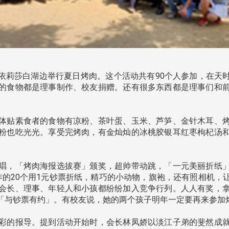
ont的依莉莎白湖边举行夏日烤肉。这个活动共有90个人参加，在
的食物都是理事制作、校友捐赠。还有很多东西都是理事们和
体贴素食者的食物有凉粉、茶叶蛋、玉米、芦笋、金针木耳、烤
粉也吃光光。享受完烤肉，有金灿灿的冰桃胶银耳红枣枸杞汤
唱，「烤肉海报选拔赛」颁奖，超帅带动跳，「一元美丽折纸」
se制作的20个用1元钞票折纸，精巧的小动物，旗袍，还有照相机
会长、理事、年轻人和小孩都纷纷加入竞争行列。人人有奖，
「与钞票有约」。有校友说，她的两个孩子明年一定要再来参加
彩的报导。提到活动开始时，会长林凤娇以淡江子弟的斐然成就