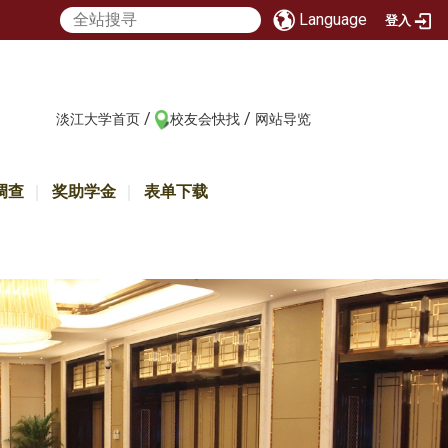
Language
登入
/
/
:::
淡江大学首页
校友会快找
网站导览
调查
奖助学金
表单下载