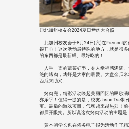
◎北加州校友会2024夏日烤肉大合照
北加州校友会于8月24日(六)在Frem
很开心！这次活动最特殊的地方，就是很多
的东西都是最新鲜、最好吃的！
人手一支的蔬菜虾串，令人幸福感满满。
绝的烤肉，烤虾是大家的最爱。大盘金瓜米
西瓜来助兴。
烤肉完，精彩活动唤起美丽回忆的民歌演
亦乐乎！值得一提的是，校友Jason T
宝。最后的游戏项目，气氛越来越热烈！前
都眉开眼笑。所以说这次烤肉活动的主题是
黄本初学长也在侨务电子报为活动作了精