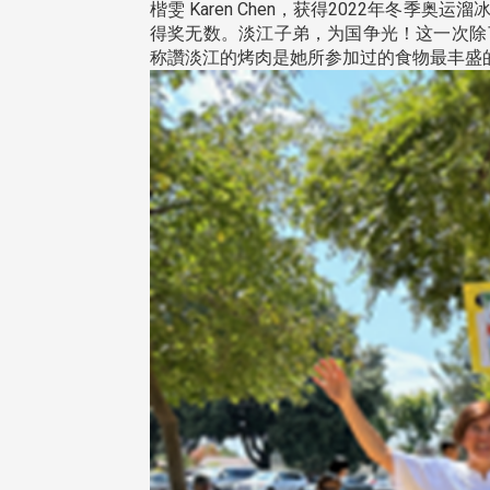
楷雯 Karen Chen，获得2022年冬
得奖无数。淡江子弟，为国争光！这一次除
称讚淡江的烤肉是她所参加过的食物最丰盛