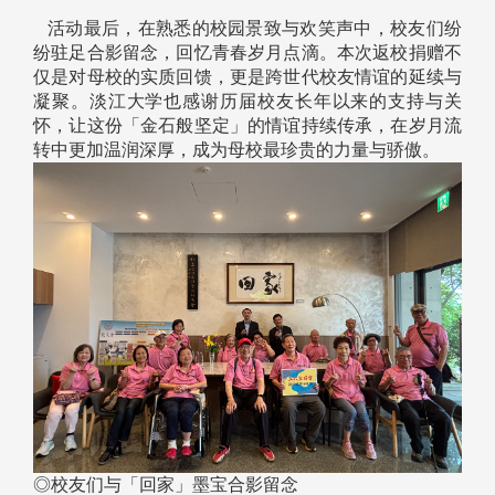
活动最后，在熟悉的校园景致与欢笑声中，校友们纷
纷驻足合影留念，回忆青春岁月点滴。本次返校捐赠不
仅是对母校的实质回馈，更是跨世代校友情谊的延续与
凝聚。淡江大学也感谢历届校友长年以来的支持与关
怀，让这份「金石般坚定」的情谊持续传承，在岁月流
转中更加温润深厚，成为母校最珍贵的力量与骄傲。
◎校友们与「回家」墨宝合影留念