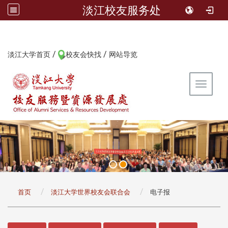
淡江校友服务处
/
/
:::
淡江大学首页
校友会快找
网站导览
Toggle 
:::
首页
淡江大学世界校友会联合会
电子报
:::