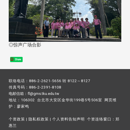
◎惊声广场合影
Share
联络电话：886-2-2621-5656 转 8122～8127
传真号码：886-2-2391-8108
电邮信箱：fl@gms.tku.edu.tw
地址：106302 台北市大安区金华街199巷5号506室 网页维
护：
廖家鸣​
个资政策
|
隐私权政策
|
个人资料告知声明
个资连络窗口：
郑
惠兰