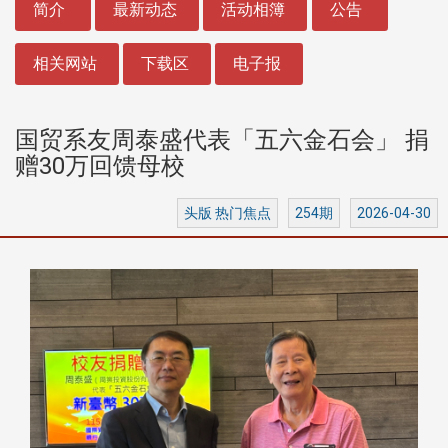
简介
最新动态
活动相簿
公告
相关网站
下载区
电子报
国贸系友周泰盛代表「五六金石会」 捐
赠30万回馈母校
头版 热门焦点
254期
2026-04-30