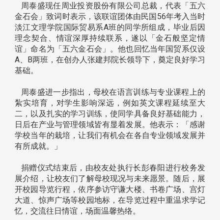
周泰盛现任周业投资股份有限公司总裁，代表「五六
金石会」致词时表示，该联谊团体由民国56年考入当时
淡江文理学院国际贸易系A班的同学所组成，毕业后因
理念契合、情谊深厚持续联系，遂以「金石般坚定情
谊」命名为「五六金石会」。他也回忆当年国贸系仅设
A、B两班，在创办人张建邦院长领导下，奠定良好学习
基础。
周泰盛进一步指出，母校在语言训练与专业课程上的
紮实培育，对学生影响深远，例如英文课程延续至大
二，以及扎实的学习训练，使同学具备良好基础能力，
日后在产业与管理领域皆有显着发展。他表示：「感谢
学校当年的栽培，让我们有机会在各自专业领域发展并
有所成就。」
捐赠仪式结束后，由校友处执行长彭春阳进行校务发
展介绍，让校友们了解母校现况与未来愿景。随后，展
开校园导览行程，依序参访守谦大楼、书卷广场、宫灯
大道、惊声广场等校园地标，在导览过程中重温求学记
忆，交流往日情谊，场面温馨热络。