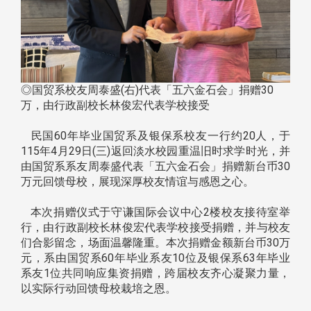
◎国贸系校友周泰盛(右)代表「五六金石会」捐赠30
万，由行政副校长林俊宏代表学校接受
民国60年毕业国贸系及银保系校友一行约20人，于
115年4月29日(三)返回淡水校园重温旧时求学时光，并
由国贸系系友周泰盛代表「五六金石会」捐赠新台币30
万元回馈母校，展现深厚校友情谊与感恩之心。
本次捐赠仪式于守谦国际会议中心2楼校友接待室举
行，由行政副校长林俊宏代表学校接受捐赠，并与校友
们合影留念，场面温馨隆重。本次捐赠金额新台币30万
元，系由国贸系60年毕业系友10位及银保系63年毕业
系友1位共同响应集资捐赠，跨届校友齐心凝聚力量，
以实际行动回馈母校栽培之恩。