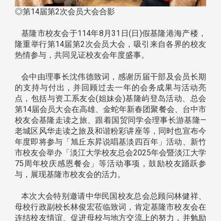
◎第14届第2次会员大会合影
基隆市校友会于114年8月31日(日)假基隆港海产楼，
隆重举行第14届第2次会员大会，吸引来自各界的校友
热情参与，共同见证校友会年度盛事。
会中由理事长沈伟德致词，感谢历届干部及会员长期
的支持与付出，并回顾过去一年的会务成果与活动亮
点，包括与资工系友会(姐妹会)基隆屿登岛活动、总会
第14届会员大会在高雄、金蛇年新春团聚餐会、台中市
校友会基隆走读之旅、跟着国贸同学会理事长游基隆—
老城区风华走读之旅及和谐粉彩讲座等，同时也宣布今
年度即将参与「旭丘东昇说唱基淡四百年」活动、新竹
市校友会举办「淡江大学校友总会2025年会暨淡江大学
75周年校庆感恩餐会」等活动事项，鼓励校友踊跃参
与，展现基隆市校友会的活力。
本次大会特别邀请中华民国校友总会总顾问林健祥、
母校行政副校长林俊宏莅临致词，肯定基隆市校友会在
连结校友情谊、促进母校与地方交流上的努力，并勉励