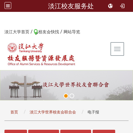
淡江校友服务处
/
/
:::
淡江大学首页
校友会快找
网站导览
Toggle 
:::
首页
淡江大学世界校友会联合会
电子报
:::