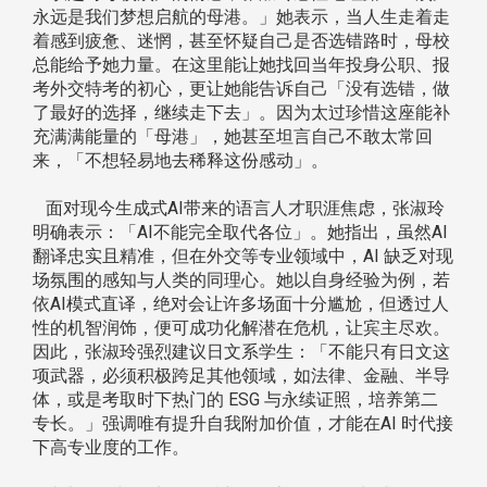
永远是我们梦想启航的母港。」她表示，当人生走着走
着感到疲惫、迷惘，甚至怀疑自己是否选错路时，母校
总能给予她力量。在这里能让她找回当年投身公职、报
考外交特考的初心，更让她能告诉自己「没有选错，做
了最好的选择，继续走下去」。因为太过珍惜这座能补
充满满能量的「母港」，她甚至坦言自己不敢太常回
来，「不想轻易地去稀释这份感动」。
面对现今生成式AI带来的语言人才职涯焦虑，张淑玲
明确表示：「AI不能完全取代各位」。她指出，虽然AI
翻译忠实且精准，但在外交等专业领域中，AI 缺乏对现
场氛围的感知与人类的同理心。她以自身经验为例，若
依AI模式直译，绝对会让许多场面十分尴尬，但透过人
性的机智润饰，便可成功化解潜在危机，让宾主尽欢。
因此，张淑玲强烈建议日文系学生：「不能只有日文这
项武器，必须积极跨足其他领域，如法律、金融、半导
体，或是考取时下热门的 ESG 与永续证照，培养第二
专长。」强调唯有提升自我附加价值，才能在AI 时代接
下高专业度的工作。