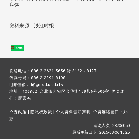
座谈
资料来源：淡江时报
Share
联络电话：886-2-2621-5656 转 8122～8127
传真号码：886-2-2391-8108
电邮信箱：fl@gms.tku.edu.tw
地址：106302 台北市大安区金华街199巷5号506室 网页维
护：
廖家鸣​
个资政策
|
隐私权政策
|
个人资料告知声明
个资连络窗口：
郑
惠兰
造访人次 : 28706050
最后更新日期 :
2026-08-06 15:25