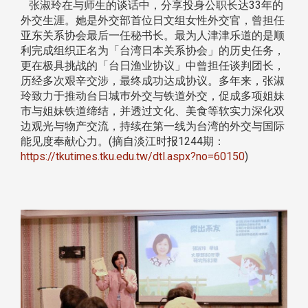
张淑玲在与师生的谈话中，分享投身公职长达33年的
外交生涯。她是外交部首位日文组女性外交官，曾担任
亚东关系协会最后一任秘书长。最为人津津乐道的是顺
利完成组织正名为「台湾日本关系协会」的历史任务，
更在极具挑战的「台日渔业协议」中曾担任谈判团长，
历经多次艰辛交涉，最终成功达成协议。多年来，张淑
玲致力于推动台日城巿外交与铁道外交，促成多项姐妹
市与姐妹铁道缔结，并透过文化、美食等软实力深化双
边观光与物产交流，持续在第一线为台湾的外交与国际
能见度奉献心力。(摘自淡江时报1244期：
https://tkutimes.tku.edu.tw/dtl.aspx?no=60150
)