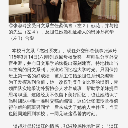
◎张淑玲接受日文系主任蔡佩青（左２）献花，并与她
的先生（左４），及担任她婚礼证婚人的恩师孙寅华
（左1）合影
本校日文系「杰出系友」、现任外交部总领事张淑玲
115年3月14日(六)特别返回母校受奖，与师生分享外交
官生涯，并向日文系学弟妹提出深刻建言。特地找出当
年主编的日文系刊，张淑玲回忆起大学时光。只因保持
班上第一名的好成绩，被系主任指派担任系刊总编辑，
为了发挥系刊价值，她一改仅刊登作文比赛的惯例，带
领团队实地采访外贸协会人才养成班，帮助学弟妹提早
思考职涯。这段经历不仅留下美好回忆，也让她结识了
当时团队中唯一准时交稿的编辑，这位让张淑玲觉得值
得信赖的同班男同学，后来成为了她的人生伴侣，当天
也随同她回到学校，一同见证这温馨的时刻。
谈起对母校淡江的情感，张淑玲感性地吐露：「淡江