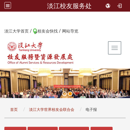
淡江校友服务处
/
/
:::
淡江大学首页
校友会快找
网站导览
Toggle 
:::
首页
淡江大学世界校友会联合会
电子报
:::