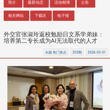
简介
最新动态
活动相簿
公告
相关网站
下载区
电子报
外交官张淑玲返校勉励日文系学弟妹：
培养第二专长成为AI无法取代的人才
头版 热门焦点
253期
2026-03-31