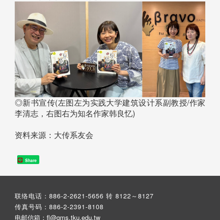
◎新书宣传(左图左为实践大学建筑设计系副教授/作家
李清志，右图右为知名作家韩良忆)
资料来源：大传系友会
Share
联络电话：886-2-2621-5656 转 8122～8127
传真号码：886-2-2391-8108
电邮信箱：fl@gms.tku.edu.tw