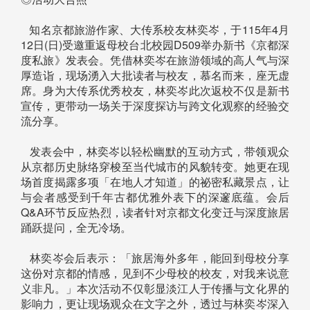
知名京都旅游作家、大传系校友林奕岑，于115年4月
12日(日)受邀重返母校台北校园D509举办新书《京都深
度私旅》发表会。凭借林奕岑在旅游领域的高人气与深
厚造诣，现场湧入大批读者与校友，慕名而来，座无虚
席。身为大传系优秀校友，林奕岑此次返校不仅是新书
宣传，更带动一场关于深度探访与跨文化观察的经验交
流分享。
发表会中，林奕岑以轻松幽默的互动方式，带领观众
从京都历史脉络穿梭至当代城市的风貌转变。她更在现
场首度揭露多项「在地人才知道」的祕密私藏景点，让
与会者感受到千年古都优雅外表下的深邃底蕴。会后
Q&A环节反应热烈，读者针对京都文化变迁与深度旅居
踊跃提问，全无冷场。
林奕岑会后表示：「旅居海外多年，能回到母校分享
这份对京都的情感，见到不少母校的校友，对我来说意
义非凡。」本次活动不仅彰显淡江人于传播与文化界的
影响力，更让现场观众在文字之外，透过与林奕岑深入