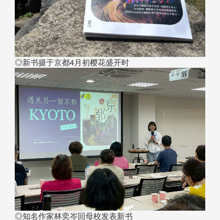
◎新书摄于京都4月初樱花盛开时
◎知名作家林奕岑回母校发表新书