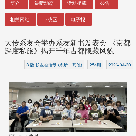
简介
最新动态
活动相簿
公告
相关网站
下载区
电子报
大传系友会举办系友新书发表会 《京都
深度私旅》揭开千年古都隐藏风貌
3 版 校友会活动 (系所、其他)
254期
2026-04-30
◎活动大合照