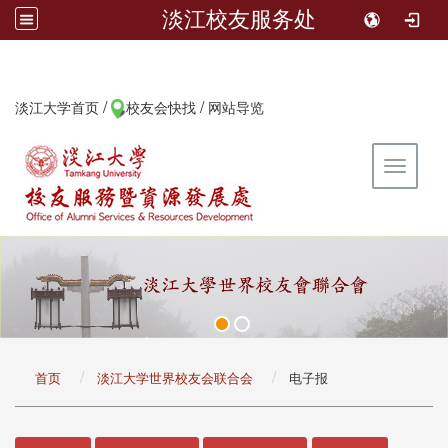
淡江校友服务处
/
/
:::
淡江大学首页
校友会快找
网站导览
Toggle 
:::
首页
淡江大学世界校友会联合会
电子报
:::