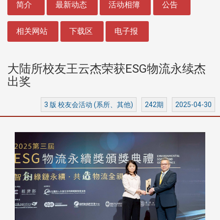
简介
最新动态
活动相簿
公告
相关网站
下载区
电子报
大陆所校友王云杰荣获ESG物流永续杰
出奖
3 版 校友会活动 (系所、其他)
242期
2025-04-30