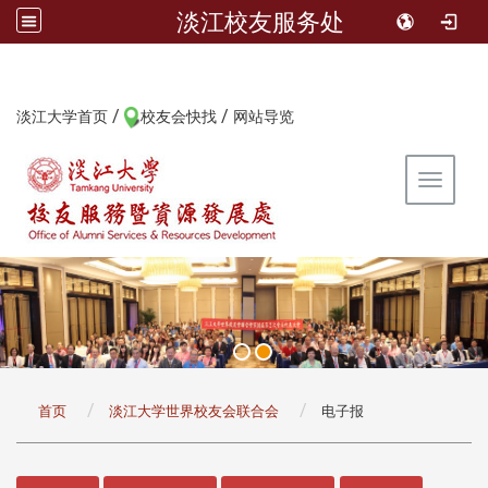
淡江校友服务处
/
/
:::
淡江大学首页
校友会快找
网站导览
Toggle 
:::
首页
淡江大学世界校友会联合会
电子报
:::