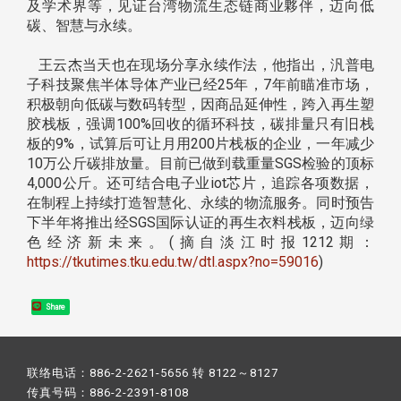
及学术界等，见证台湾物流生态链商业夥伴，迈向低
碳、智慧与永续。
王云杰当天也在现场分享永续作法，他指出，汎普电
子科技聚焦半体导体产业已经25年，7年前瞄准市场，
积极朝向低碳与数码转型，因商品延伸性，跨入再生塑
胶栈板，强调100%回收的循环科技，碳排量只有旧栈
板的9%，试算后可让月用200片栈板的企业，一年减少
10万公斤碳排放量。目前已做到载重量SGS检验的顶标
4,000公斤。还可结合电子业iot芯片，追踪各项数据，
在制程上持续打造智慧化、永续的物流服务。同时预告
下半年将推出经SGS国际认证的再生衣料栈板，迈向绿
色经济新未来。(摘自淡江时报1212期：
https://tkutimes.tku.edu.tw/dtl.aspx?no=59016
)
Share
联络电话：886-2-2621-5656 转 8122～8127
传真号码：886-2-2391-8108