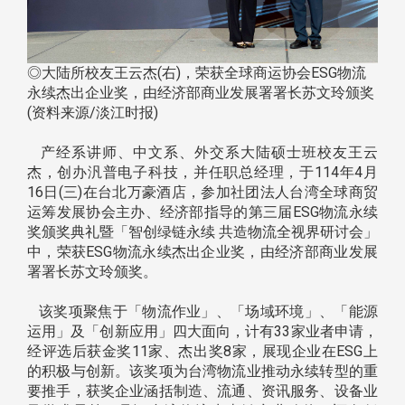
◎大陆所校友王云杰(右)，荣获全球商运协会ESG物流
永续杰出企业奖，由经济部商业发展署署长苏文玲颁奖
(资料来源/淡江时报)
产经系讲师、中文系、外交系大陆硕士班校友王云
杰，创办汎普电子科技，并任职总经理，于114年4月
16日(三)在台北万豪酒店，参加社团法人台湾全球商贸
运筹发展协会主办、经济部指导的第三届ESG物流永续
奖颁奖典礼暨「智创绿链永续 共造物流全视界研讨会」
中，荣获ESG物流永续杰出企业奖，由经济部商业发展
署署长苏文玲颁奖。
该奖项聚焦于「物流作业」、「场域环境」、「能源
运用」及「创新应用」四大面向，计有33家业者申请，
经评选后获金奖11家、杰出奖8家，展现企业在ESG上
的积极与创新。该奖项为台湾物流业推动永续转型的重
要推手，获奖企业涵括制造、流通、资讯服务、设备业