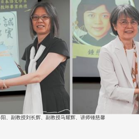
春阳、副教授刘长辉、副教授马耀辉、讲师锺慈馨