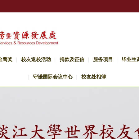
金鹰奖
校友返校活动
捐款及征信
服务项目
毕业生
守谦国际会议中心
校友处相簿