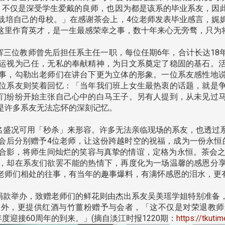
，不仅是深受学生爱戴的良师，也因为都是该系的毕业系友，因
栽培自己的母校。」在感谢茶会上，4位老师发表毕业感言，娓
这里作育英才，是一生最感荣幸之事，数十年来心无旁骛，只为
三位教师曾先后担任系主任一职，每位任期6年，合计长达18
运视为己任，无私的奉献精神，为日文系奠定了稳固的基石。
事，勾勒出老师们在讲台下更为立体的形象。一位系友感性地
位系友则笑着回忆：「当年我们班上女生最热衷的话题，就是
们纷纷开始主张自己心中的白马王子。另有人提到，从未见过
是许多系友无法忘怀的深刻记忆。
盛况可用「秒杀」来形容。许多无法亲临现场的系友，也透过
会后分别赠予4位老师，让这份跨越时空的祝福，成为一份永恒
合影，将师生间灿烂的笑容与真挚的情谊，定格为永恒。茶会之
，却在系友们欲罢不能的热情下，再度化为一场温馨的感恩分
老师们相处的往事，有当年的趣事爆料，有满怀感恩的泪水，更
款举办，致赠老师们的鲜花则由杰出系友吴美瑶学姐特别准备
之外，更提供红酒与竹薑粉赠予与会者，「这不仅是对荣退教师
度迎接60周年的到来。」(摘自淡江时报1220期：
https://tkuti