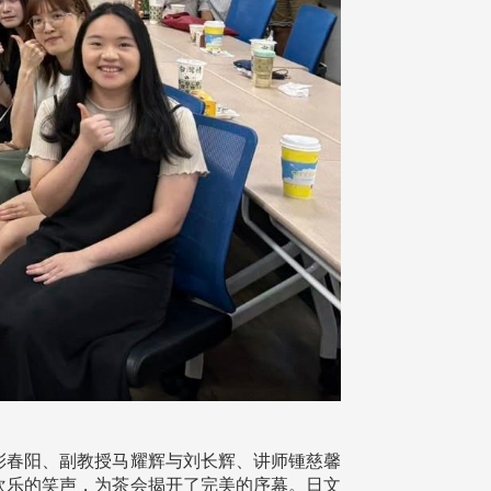
授彭春阳、副教授马耀辉与刘长辉、讲师锺慈馨
欢乐的笑声，为茶会揭开了完美的序幕。日文