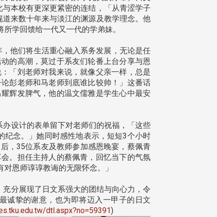
此与本校有更深更紧密的连结，「从青涩学子
娓道来数十年来与淡江的渊源及教学理念。他
将所学回馈给一代又一代的学弟妹。
年，他们将生活重心融入系务发展，无论是任
活动的高潮，莫过于系友们轮番上台分享与恩
说：「刘老师对我来说，就像父亲一样，总是
争论彭老师和马老师到底谁比较帅！」这番话
马耀辉发脾气，他的温文儒雅是学生心中最安
系办设计的表单留下对老师们的祝福，「这些
的纪念。」她同时感性地表示，短短3个小时
后，35位系友及教师参加感恩晚宴，蔡佩青
享会。担任主持人的蔡佩青，回忆当下的气氛
有对恩师谆谆教诲的无限怀念。」
，充分展现了日文系强大的团结与向心力，令
最诚挚的谢意，也为即将迈入一甲子的日文
mes.tku.edu.tw/dtl.aspx?no=59391
)