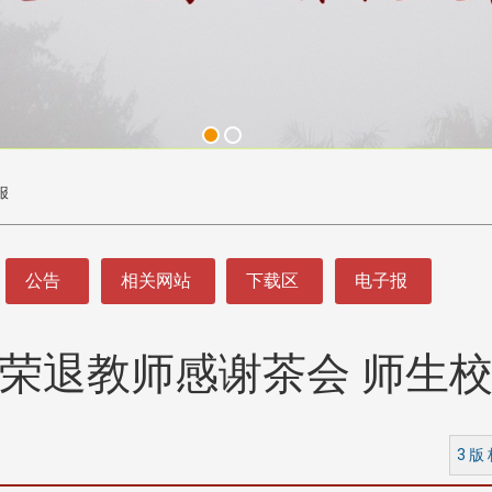
报
公告
相关网站
下载区
电子报
荣退教师感谢茶会 师生
3 版