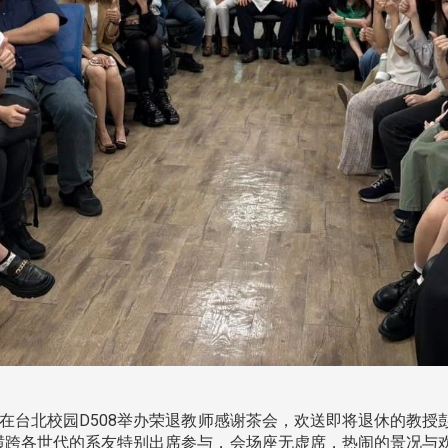
2时，在台北校园D508举办荣退教师感谢茶会，欢送即将退休的教
位横跨各世代的系友特别出席参与，会场座无虚席，热闹的景况与