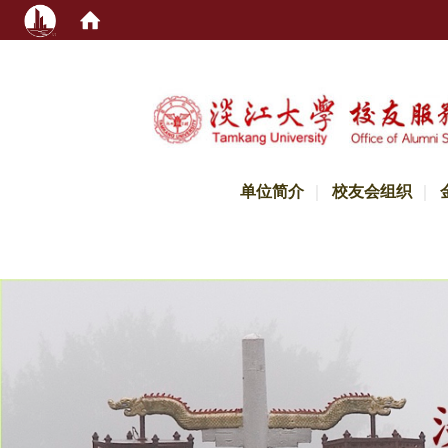
:::
单位简介
校友会组织