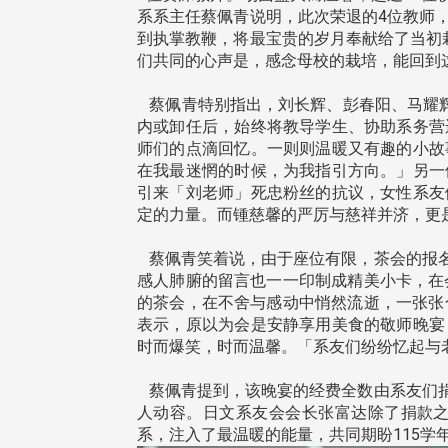
系系主任蔡佩青说明，此次荣退的4位教师
到执掌教鞭，将最宝贵的岁月奉献给了当初
们共同的心声是，感念母校的栽培，能回到
蔡佩青特别指出，刘长辉、彭春阳、马耀辉
内或卸任后，始终将教导学生、协助系务营
师们的点滴回忆。一则则温暖又有趣的小故
在我最迷惘的时候，为我指引方向。」另一
引来「刘老师」死忠粉丝的抗议，女性系友
定的力量。而锺慈馨的严厉与慈祥并济，更
蔡佩青笑着说，由于座位有限，茶会的报名
感人肺腑的留言也一一印制成精美小卡，在
的茶会，在不舍与感动中悄然流逝，一张张
表示，原以为会是安静享用美食的敬师晚宴
时而爆笑，时而温馨。「系友们纷纷忆起与
蔡佩青提到，该晚宴的经费全数由系友们捐
人动容。日文系友会会长张富达除了捐款
系，注入了最温暖的能量，共同期盼115学年