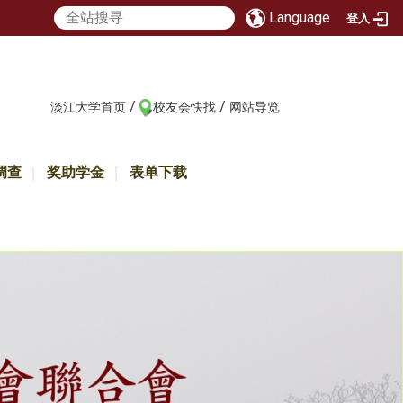
Language
登入
/
/
:::
淡江大学首页
校友会快找
网站导览
调查
奖助学金
表单下载