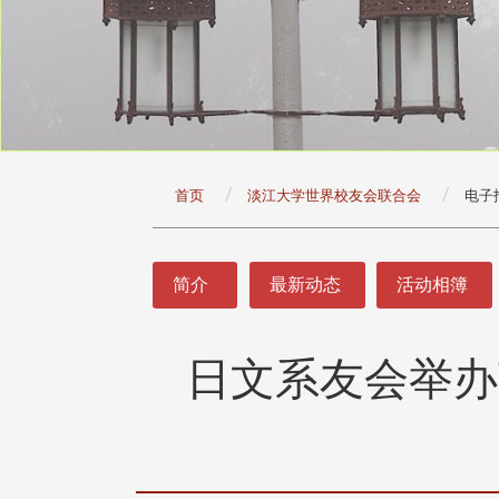
:::
首页
淡江大学世界校友会联合会
电子
:::
简介
最新动态
活动相簿
日文系友会举办