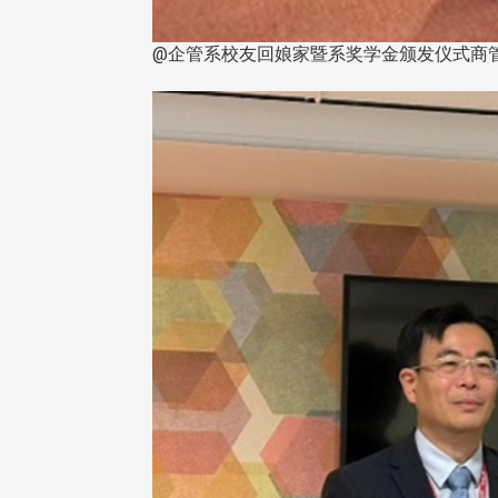
@企管系校友回娘家暨系奖学金颁发仪式商管