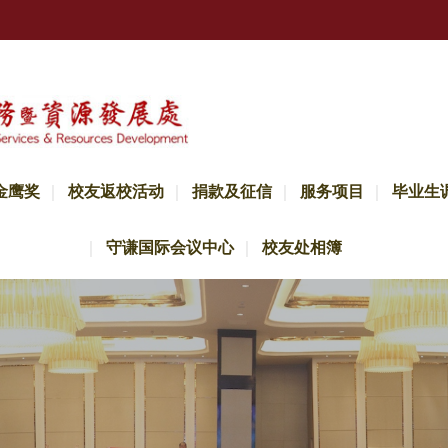
金鹰奖
校友返校活动
捐款及征信
服务项目
毕业生
守谦国际会议中心
校友处相簿