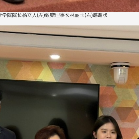
学院院长杨立人(左)致赠理事长林丽玉(右)感谢状