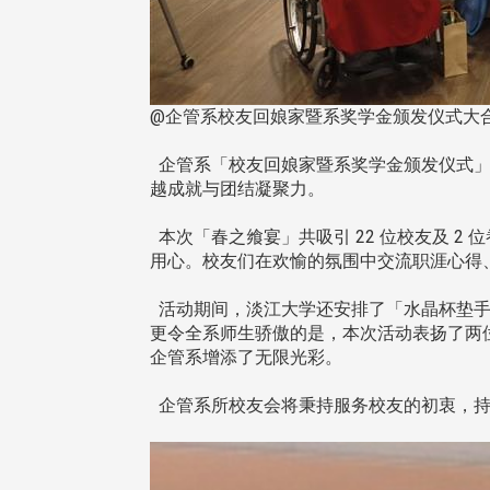
@企管系校友回娘家暨系奖学金颁发仪式大
企管系「校友回娘家暨系奖学金颁发仪式」
越成就与团结凝聚力。
本次「春之飨宴」共吸引 22 位校友及 
用心。校友们在欢愉的氛围中交流职涯心得
活动期间，淡江大学还安排了「水晶杯垫手
更令全系师生骄傲的是，本次活动表扬了两
企管系增添了无限光彩。
企管系所校友会将秉持服务校友的初衷，持