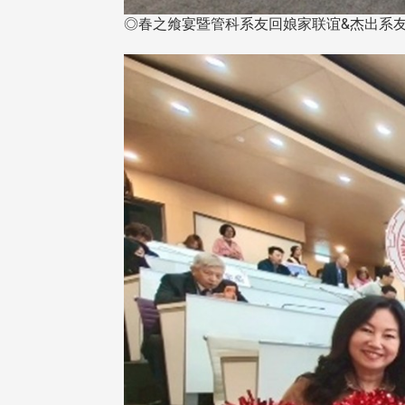
◎春之飨宴暨管科系友回娘家联谊&杰出系