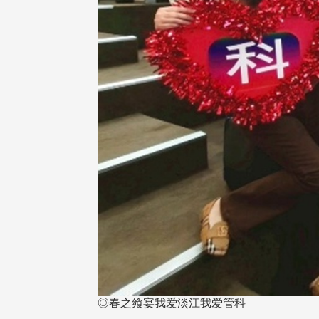
◎春之飨宴我爱淡江我爱管科