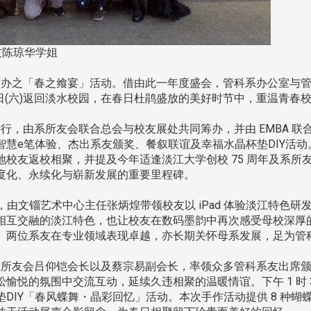
系友陈琼华学姐
办之「春之飨宴」活动。借由此一年度盛会，管科系办公室与管
 14 日(六)返回淡水校园，在春日杜鹃盛放的美好时节中，重温青
，由系所友会联合总会与校友展处共同筹办，并由 EMBA 联
智慧e笔体验、杰出系友颁奖、餐叙联谊及幸福水晶杯垫DIY活
友返校相聚，并提及今年适逢淡江大学创校 75 周年及系所友会联
度化、永续化与崭新发展的重要里程碑。
由文锱艺术中心主任张炳煌带领校友以 iPad 体验淡江特色研
相互交融的淡江特色，也让校友在数码墨韵中再次感受母校深厚
。两位系友在专业领域表现卓越，亦长期关怀母系发展，足为管
所友会吕仰铠会长以及蔡宗易副会长，率领众多管科系友出席颁
悦的氛围中交流互动，延续久违相聚的温暖情谊。下午 1 时 30 
DIY「春风蝶舞・晶彩回忆」活动。本次手作活动提供 8 种