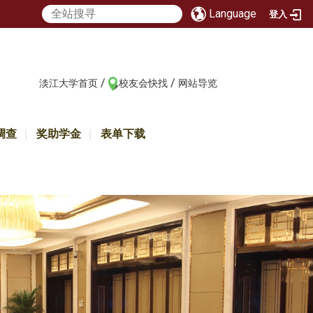
Language
登入
/
/
:::
淡江大学首页
校友会快找
网站导览
调查
奖助学金
表单下载