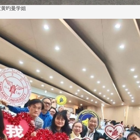
友黄旳曼学姐