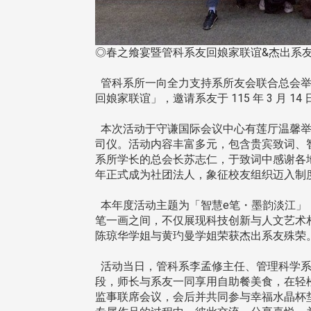
◎春之飨宴暨管科系友回娘家联谊&杰出
管科系所一向全力支持系所友会联合总会举
回娘家联谊」，邀请系友于 115 年 3 月
本次活动于守谦国际会议中心有莲厅温馨举行
司仪。活动内容丰富多元，包含贵宾致词、
系所学长的总会长苏志仁，于致词中感谢各地校
年正式成为社团法人，象征校友组织迈入制
本年度活动主题为「智慧e笔・墨韵淡江」，
笔一画之间，不仅展现科技创新与人文艺术
陈琼华学姐与黄玓曼学姐荣获杰出系友殊荣
活动当日，管科系李孟修主任、管理科学系
段，师长与系友一同享用自助餐美食，在轻松愉
监事联席会议，会后并共同参与幸福水晶杯垫