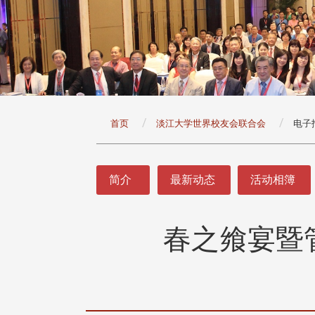
:::
首页
淡江大学世界校友会联合会
电子
:::
简介
最新动态
活动相簿
春之飨宴暨