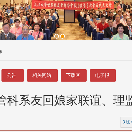
报
公告
相关网站
下载区
电子报
管科系友回娘家联谊、理
3 版