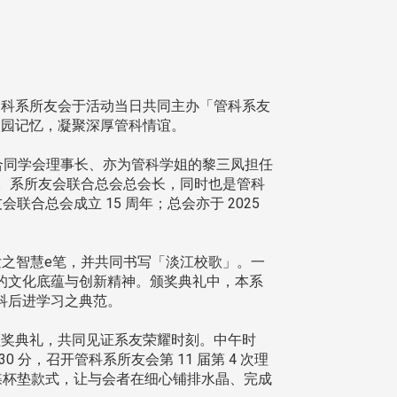
科系所友会于活动当日共同主办「管科系友
春校园记忆，凝聚深厚管科情谊。
合同学会理事长、亦为管科学姐的黎三凤担任
动。系所友会联合总会总会长，同时也是管科
合总会成立 15 周年；总会亦于 2025
发之智慧e笔，并共同书写「淡江校歌」。一
的文化底蕴与创新精神。颁奖典礼中，本系
科后进学习之典范。
奖典礼，共同见证系友荣耀时刻。中午时
分，召开管科系所友会第 11 届第 4 次理
蝴蝶杯垫款式，让与会者在细心铺排水晶、完成