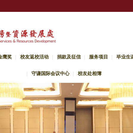
金鹰奖
校友返校活动
捐款及征信
服务项目
毕业生
守谦国际会议中心
校友处相簿