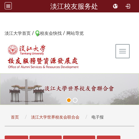
淡江校友服务处
/
/
:::
淡江大学首页
校友会快找
网站导览
Toggle 
:::
首页
淡江大学世界校友会联合会
电子报
:::