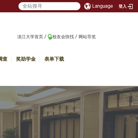
Language
登入
/
/
:::
淡江大学首页
校友会快找
网站导览
调查
奖助学金
表单下载