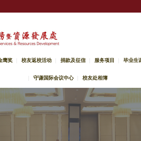
金鹰奖
校友返校活动
捐款及征信
服务项目
毕业生
守谦国际会议中心
校友处相簿