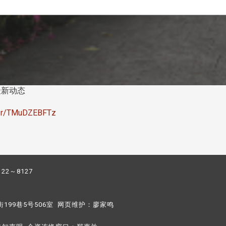
最新动态
om/r/TMuDZEBFTz
122～8127
街199巷5号506室 网页维护：
廖家鸣​