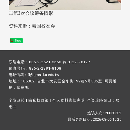
◎第3次会议筹备情形
资料来源：泰国校友会
Share
联络电话：886-2-2621-5656 转 8122～8127
传真号码：886-2-2391-8108
电邮信箱：fl@gms.tku.edu.tw
地址：106302 台北市大安区金华街199巷5号506室 网页维
护：
廖家鸣​
个资政策
|
隐私权政策
|
个人资料告知声明
个资连络窗口：
郑
惠兰
造访人次 : 28858582
最后更新日期 :
2026-08-06 15:25