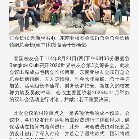
◎会长张博渊(坐右4)、东南亚校友会联谊总会总会长詹
镇纲总会长(坐中)和筹备会干部合影
泰国校友会于114年8月21日(四)下午6时30分假曼谷
Bangkok Club召开2026世界校友会第3次筹备会。此次
会议出席成员包括会长张博渊、东南亚校友会联谊总会
总会长詹镇纲、夫人陈怡惠、副会长张嘉麟、总干事陈
加茵、活动组长李仙琴、财务长罗怡安、新加入的校友
郭力毓及吴政鸿等。会议主要围绕着2026年11月举办
的双年会活动进行讨论，并做出若干重要决策。
此次会议的讨论重点之一是各项活动的成本预算。会
议中，各位校友针对活动所需经费进行了详细规划，确
保活动在预算内顺利进行。此外，与会成员也对纪念品
的设计进行了深入讨论，并选定了最终款式，预计将成