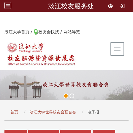
淡江校友服务处
/
/
:::
淡江大学首页
校友会快找
网站导览
Toggle 
:::
首页
淡江大学世界校友会联合会
电子报
:::