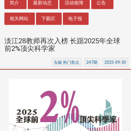
简介
最新动态
活动相簿
公告
相关网站
下载区
电子报
淡江28教师再次入榜 长踞2025年全球
前2%顶尖科学家
头版 热门焦点
247期
2025-09-30