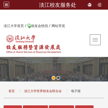
淡江校友服务处
/
/
:::
淡江大学首页
校友会快找
网站导览
Toggle 
:::
首页
淡江大学世界校友会联合会
电子报
:::