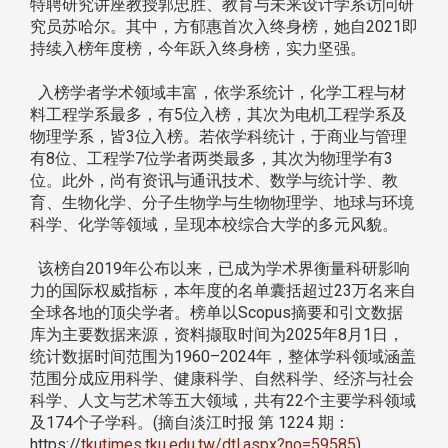
特聘研究讲座教授郭忠胜、教育与未来设计学系访问研
究员苏哈尔。其中，方郁惠首次入终身榜，她自2021即
持续入榜年度榜，今年跃入终身榜，实力坚强。
入榜学者学术领域丰富，依学系统计，化学工程与材
料工程学系最多，有5位入榜，其次为电机工程学系及
物理学系，皆3位入榜。若依学科统计，于商业与管理
有8位、工程学7位学者两类最多，其次为物理学有3
位。此外，尚有资讯与通讯技术、数学与统计学、教
育、生物化学、分子生物学与生物物理学、地球与环境
科学、化学等领域，呈现本校综合大学的多元风貌。
该榜自2019年公布以来，已成为学术界衡量科研影响
力的国际权威指标，本年度的名单囊括超过23万名来自
全球各地的顶尖学者。榜单以Scopus摘要和引文数据
库为主要数据来源，资料撷取时间为2025年8月1日，
统计数据时间范围为1960–2024年，整体学科领域涵盖
范围分成应用科学、健康科学、自然科学、经济与社会
科学、人文与艺术等五大领域，共有22个主要学科领域
及174个子学科。(摘自淡江时报 第 1224 期：
https://
tkutimes.tku.edu.tw/dtl.aspx?no=59585
)