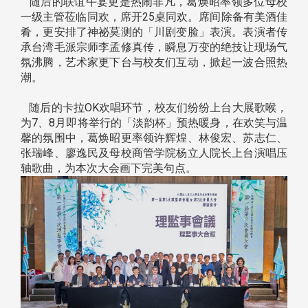
随后的联谊午宴更是热闹非凡，葛焕昭率领多位母校
一级主管莅临同欢，席开25桌同欢。席间除备有美酒佳
肴，更安排了神祕莫测的「川剧变脸」表演。表演者传
承台湾毛派宗师李孟修真传，瞬息万变的绝技让现场气
氛沸腾，艺术家更下台与校友们互动，掀起一波合照热
潮。
随后的卡拉OK欢唱环节，校友们纷纷上台大展歌喉，
为7、8月即将举行的「淡韵杯」预热暖身，在欢笑与温
馨的氛围中，葛焕昭更率领许辉煌、林俊宏、苏志仁、
张瑞峰、廖逸民及母校商管学院杨立人院长上台演唱压
轴歌曲，为本次大会画下完美句点。