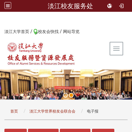
淡江校友服务处
/
/
:::
淡江大学首页
校友会快找
网站导览
Toggle 
:::
首页
淡江大学世界校友会联合会
电子报
:::