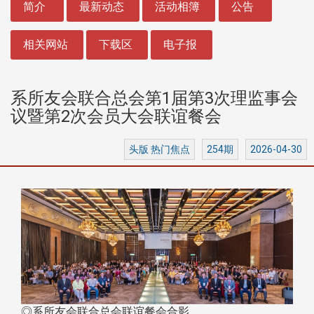
简介
最新动态
活动相簿
公告
相关网站
下载区
电子报
系所友会联合总会第1届第3次理监事会
议暨第2次会员大会联谊餐会
头版 热门焦点
254期
2026-04-30
◎系所友会联合总会联谊餐会合影