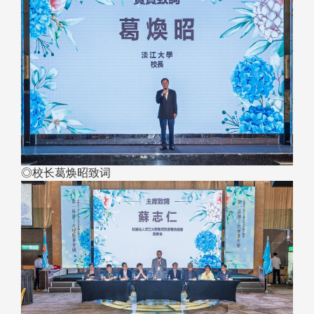
◎校长葛焕昭致词