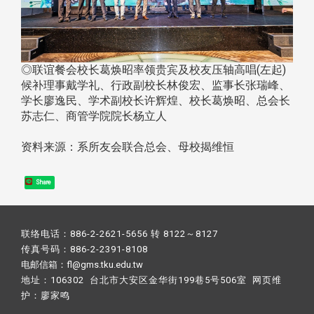
◎联谊餐会校长葛焕昭率领贵宾及校友压轴高唱(左起)
候补理事戴学礼、行政副校长林俊宏、监事长张瑞峰、
学长廖逸民、学术副校长许辉煌、校长葛焕昭、总会长
苏志仁、商管学院院长杨立人
​​​​​​​资料来源：系所友会联合总会、母校揭维恒
Share
联络电话：886-2-2621-5656 转 8122～8127
传真号码：886-2-2391-8108
电邮信箱：fl@gms.tku.edu.tw
地址：106302 台北市大安区金华街199巷5号506室 网页维
护：
廖家鸣​