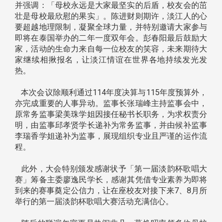
并强调：「母校永远是大家最坚实的后盾，校友会的茁
壮是母校最欣慰的果实」。陈进财则期许，淡江人的心
要超越地理限制，凝聚全球力量，并特别邀请大家参与
即将在泰国举办的二年一度双年会。彭春阳最后鼓励大
家，活动的生命力来自每一位校友的笑容，未来期待大
家继续相揪报名，让淡江情谊在世界各地持续发光发
热。
本次会议除顺利通过114年度决算与115年度预算外，
亦完成重要的人事异动。监事长张瑞峰主持监事会中，
原常务监事梁美珠学姐因接任秘书长职务，为求权责分
明，由监事邱孝贤学长递补为常务监事，并由候补监事
李瑞香学姐递补为监事，展现组织专业且严谨的运作流
程。
此外，大会特别颁发感谢状予「第一届淡韵杯歌唱大
赛」筹备主委廖逸民学长，感谢其凭借专业素养为即将
到来的赛事奠定公信力，让在座校友对接下来7、8月所
举行的第一届淡韵杯歌唱大赛活动充满信心。