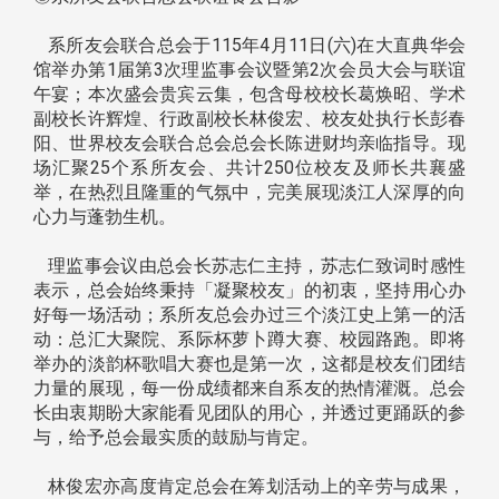
系所友会联合总会于115年4月11日(六)在大直典华会
馆举办第1届第3次理监事会议暨第2次会员大会与联谊
午宴；本次盛会贵宾云集，包含母校校长葛焕昭、学术
副校长许辉煌、行政副校长林俊宏、校友处执行长彭春
阳、世界校友会联合总会总会长陈进财均亲临指导。现
场汇聚25个系所友会、共计250位校友及师长共襄盛
举，在热烈且隆重的气氛中，完美展现淡江人深厚的向
心力与蓬勃生机。
理监事会议由总会长苏志仁主持，苏志仁致词时感性
表示，总会始终秉持「凝聚校友」的初衷，坚持用心办
好每一场活动；系所友总会办过三个淡江史上第一的活
动：总汇大聚院、系际杯萝卜蹲大赛、校园路跑。即将
举办的淡韵杯歌唱大赛也是第一次，这都是校友们团结
力量的展现，每一份成绩都来自系友的热情灌溉。总会
长由衷期盼大家能看见团队的用心，并透过更踊跃的参
与，给予总会最实质的鼓励与肯定。
林俊宏亦高度肯定总会在筹划活动上的辛劳与成果，