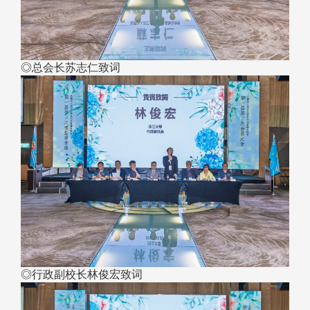
◎总会长苏志仁致词
◎行政副校长林俊宏致词