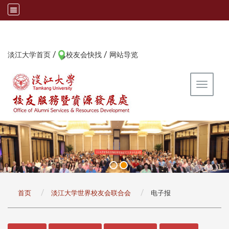
/
/
:::
淡江大学首页
校友会快找
网站导览
Toggle 
:::
首页
淡江大学世界校友会联合会
电子报
:::