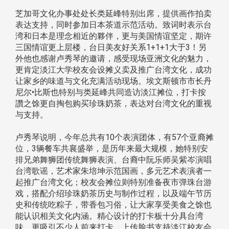
芝加哥文化办事处处长类延峰特别出席，提供画作拍卖
表达支持，同时参加日本茶道示范活动。致词时表示台
湾和日本是理念相近的夥伴，更与美国情谊坚定，期许
三国情谊更上层楼，台日美友好关系1+1+1大于3！另
外他也感谢卢秀琴的邀请，感受现场亚洲文化的魅力，
更肯定淡江大学校友会设摊义卖及推广台湾文化，成功
让家乡的味道与文化充满活动现场。埃文斯顿市市长丹
尼尔•比斯也特别与类延峰共同造访淡江摊位，打卡按
讚之馀更自掏包购买珍珠奶茶，表达对台湾文化的重视
与支持。
卢秀琴说明，今年总共有10个表演团体，有57个亚裔摊
位，3辆餐车共襄盛举，是历年来最大规模，她特别安
排兄弟舞狮团传统舞狮表演、台裔中阮乐师吴紫岑演唱
台湾歌谣，艺术家朱培坤示范国画，多元艺术表演者一
起推广台湾文化；校友会摊位则特别准备夜市弹珠台游
戏，搭配介绍珍珠奶茶历史与制作过程，以及端午节历
史和传统吃粽子，带香包习俗，让大家享受美食之馀也
能认识相关文化内涵。精心设计的打卡板十分具台湾
味，更吸引不少人前来打卡，上传脸书支持淡江校友会