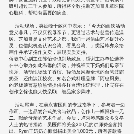
吸引超过三千人参加，所得将全数捐助芝加哥儿童医院
心脏科，帮助有需要的病童。
活动现场，类延峰于致词中表示：「今天的画饮活动
意义非凡，不仅庆祝母亲节，更透过艺术与慈善传递温
暖。芝加哥是文化艺术之都，我们一起借由艺术提升心
灵，也借此机会认识台湾、看见台湾。」类延峰亦亲绘
画作并承诺捐作义卖，展现实质支持。
侨教中心副主任陈怡珍也到场致意，感谢主办单位选择
在中心举办如此温馨的活动，并祝福天下妈妈们母亲节
快乐。活动现场除了香槟、轻酒及风靡全球的台湾波霸
奶茶，还由淡江校友、知名台式料理品牌「阿忠厨房」
的老板娘曹慧珍热情提供多样台湾传统料理，让宾客在
创作之馀也能大快朵颐、细品家乡风味。
活动尾声，在吴永吉医师的专业指导下，参与者一边
作画、一边品尝台式美食与饮品，创作出一幅幅独一无
二、献给母亲的艺术作品。会后，卢秀琴感谢众多义举
人士的热情捐款：吴医师将美金300元的讲师费全额捐
出、Ryan干奶奶亦慷慨捐出美金1,000元，所有善款将