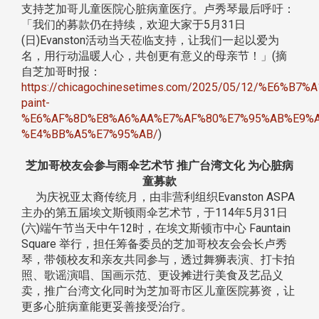
支持芝加哥儿童医院心脏病童医疗。卢秀琴最后呼吁：
「我们的募款仍在持续，欢迎大家于5月31日
(日)Evanston活动当天莅临支持，让我们一起以爱为
名，用行动温暖人心，共创更有意义的母亲节！」(摘
自芝加哥时报：
https://chicagochinesetimes.com/2025/05/12/%E6
paint-
%E6%AF%8D%E8%A6%AA%E7%AF%80%E7%95%AB%E9%
%E4%BB%A5%E7%95%AB/
)
芝加哥校友会参与雨伞艺术节 推广台湾文化 为心脏病
童募款
为庆祝亚太裔传统月，由非营利组织Evanston ASPA
主办的第五届埃文斯顿雨伞艺术节，于114年5月31日
(六)端午节当天中午12时，在埃文斯顿市中心 Fauntain
Square 举行，担任筹备委员的芝加哥校友会会长卢秀
琴，带领校友和亲友共同参与，透过舞狮表演、打卡拍
照、歌谣演唱、国画示范、更设摊进行美食及艺品义
卖，推广台湾文化同时为芝加哥市区儿童医院募资，让
更多心脏病童能更妥善接受治疗。