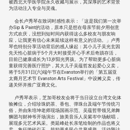
被西北大学医学院永久收藏与展示，其深厚的艺术背景
为活动注入专业与灵魂。
会长卢秀琴在致词时感性表示：「这是我们第一次举
办Sip & Paint的活动，原本只是想在母亲节前夕用创意
方式欢庆，没想到短时间内获得这么多校友与朋友响
应，让我更有信心未来延续这样有意义的活动。」卢秀
琴也特别分享活动背后的感人缘起：其小儿子吴光玄因
先天性心脏病于5个月大时接受开心手术后奇蹟存活，
目前已健康成长为13岁阳光男孩。为了帮助更多心脏病
童获得完善医疗照护，其大儿子吴蕴哲发起爱心义卖，
将于5月31日(六)端午节在Evanston举行的「第五届亚
太裔月艺术节 Evanston Arts Festival」中设摊义卖，传
递关怀并推广亚裔文化。
卢秀琴表示，芝加哥校友会将于当日设立台湾文化体
验摊位，介绍珍珠奶茶、香包、弹珠台及端午节传统习
俗，并由朱培坤老师现场国画示范、吴蕴哲带领兄弟舞
狮团与财神爷开场演出，旅美音乐人吴紫岑中场献唱，
展现多元艺术风采。类延峰处长亲笔绘制的作品也将义
卖，象征抛砖引玉，鼓励更多民众共襄盛举。活动预计