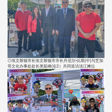
◎埃文斯顿市长埃文斯顿市市长丹尼尔•比斯(中)与芝加
哥文化办事处处长类延峰(右2）共同造访淡江摊位