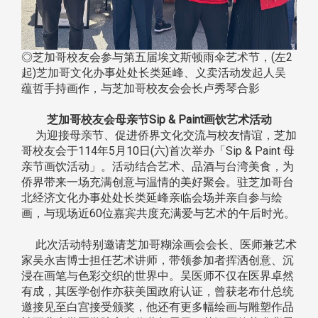
◎芝加哥校友会参与第五届埃文斯顿雨伞艺术节，(左2
起)芝加哥文化办事处处长类延峰、义卖活动发起人吴
蕴哲手持画作，与芝加哥校友会会长卢秀琴合影
芝加哥校友会母亲节Sip & Paint画饮艺术活动
为迎接母亲节、促进侨界文化交流与校友情谊，芝加
哥校友会于114年5月10日(六)首次举办「Sip & Paint 母
亲节画饮活动」。活动结合艺术、品酒与台湾美食，为
侨界带来一场充满创意与温情的美好聚会。驻芝加哥台
北经济文化办事处处长类延峰亲临会场并亲自参与绘
画，与现场近60位嘉宾共度充满爱与艺术的午后时光。
此次活动特别邀请芝加哥糊涂画会会长、医师兼艺术
家吴永吉博士担任艺术讲师，带领参加者挥洒创意、沉
浸在画笔与色彩交织的世界中。吴医师不仅在医界卓然
有成，其医学创作亦获美国政府认证，曾获老布什总统
邀接见至白宫接受颁奖，他还有更多幅绘画与雕塑作品