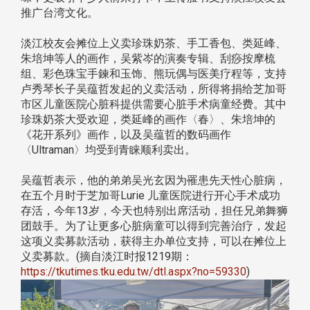
推广台湾文化。
淡江校友会摊位上义卖珍珠奶茶、手工香包、类延峰、
朱培坤等人的画作，吴紫岑的演奏专辑、刮痧按摩梳
组、彩色珠宝手鍊和玉饰、熊玩偶与医美疗程等，支持
卢秀琴长子吴蕴哲发起的义卖活动，所得将捐给芝加哥
市区儿童医院心脏科提供需要心脏手术病童经费。其中
珍珠奶茶大受欢迎，类延峰的画作〈春〉、朱培坤的
《花开系列》画作，以及吴蕴哲的数码画作
〈Ultraman〉均受到青睐顺利卖出。
吴蕴哲表示，他的弟弟吴光玄因为罹患先天性心脏病，
在五个月时于芝加哥Lurie 儿童医院进行开心手术成功
存活，今年13岁，今天也特别出席活动，担任兄弟舞狮
团鼓手。为了让更多心脏病童可以得到完善治疗，发起
这项义卖募款活动，获得主办单位支持，可以在摊位上
义卖募款。(摘自淡江时报1219期：
https://tkutimes.tku.edu.tw/dtl.aspx?no=59330
)