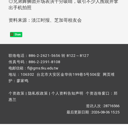
◎兄弟舞狮团开场表演十分吸睛，吸引不少人围观并拿
出手机拍照
资料来源：淡江时报、芝加哥校友会
Share
联络电话：886-2-2621-5656 转 8122～8127
传真号码：886-2-2391-8108
电邮信箱：fl@gms.tku.edu.tw
地址：106302 台北市大安区金华街199巷5号506室 网页维
护：
廖家鸣​
个资政策
|
隐私权政策
|
个人资料告知声明
个资连络窗口：
郑
惠兰
造访人次 : 28716566
最后更新日期 :
2026-08-06 15:25