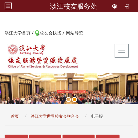
淡江校友服务处
/
/
:::
淡江大学首页
校友会快找
网站导览
Toggle 
:::
首页
淡江大学世界校友会联合会
电子报
:::