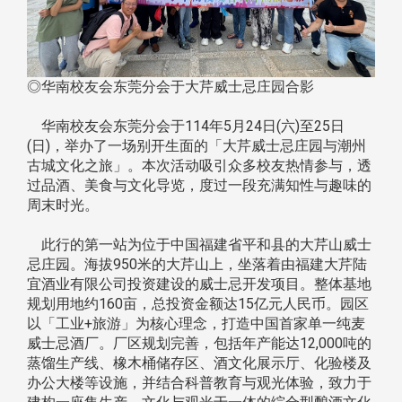
◎华南校友会东莞分会于大芹威士忌庄园合影
华南校友会东莞分会于114年5月24日(六)至25日
(日)，举办了一场别开生面的「大芹威士忌庄园与潮州
古城文化之旅」。本次活动吸引众多校友热情参与，透
过品酒、美食与文化导览，度过一段充满知性与趣味的
周末时光。
此行的第一站为位于中国福建省平和县的大芹山威士
忌庄园。海拔950米的大芹山上，坐落着由福建大芹陆
宜酒业有限公司投资建设的威士忌开发项目。整体基地
规划用地约160亩，总投资金额达15亿元人民币。园区
以「工业+旅游」为核心理念，打造中国首家单一纯麦
威士忌酒厂。厂区规划完善，包括年产能达12,000吨的
蒸馏生产线、橡木桶储存区、酒文化展示厅、化验楼及
办公大楼等设施，并结合科普教育与观光体验，致力于