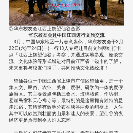
◎华东校友会江西上饶望仙谷合影
华东校友会赴中国江西进行文旅交流
3月，中国华东地区一片春意盎然，华东校友会于3月
22日(六)至24日(一)一行13人专程赴目前文旅网红打卡
点「江西上饶望仙谷」考察，并通过实地参观、座谈交
流、文化体验等形式增进对目前江西省上饶市的了解，
未来更将与校友们携手，共同推动文化旅经济！
望仙谷位于中国江西省上饶市广信区望仙乡，是一个
集人文、民俗、农业、美食、度假、研学为一体的度假
旅游区‌。其主要景点包括三叠水、玻璃栈道、作坊街、
悬崖民宿和天心禅寺等，最特别的是这里拥有独特的悬
崖民宿，其错落有致地分布在峡谷两侧的峭壁上，入住
其中可以欣赏到壮丽的山景和迷人的夜景，望仙谷的夜
经济更是热闹到令人难以忘怀！