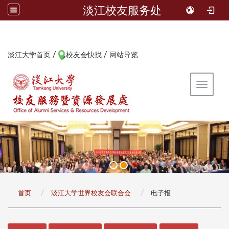
淡江校友服务处
/
/
:::
淡江大学首页
校友会快找
网站导览
Toggle 
:::
首页
淡江大学世界校友会联合会
电子报
:::