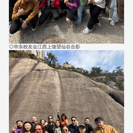
◎华东校友会江西上饶望仙谷合影