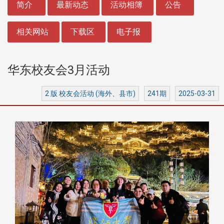
简介
最新动态
活动相簿
公告
相关网站
下载区
电子报
华东校友会3月活动
2 版 校友会活动 (海外、县市)
241期
2025-03-31