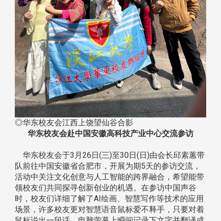
◎华东校友会江西上饶望仙谷合影
华东校友会赴中国安徽高科技产业中心交流参访
华东校友会于3月26日(三)至30日(日)由会长邱素蕙带
队前往中国安徽省合肥市，开展为期5天的参访交流，
活动中关注文化创意与人工智能的跨界融合，希望能带
领校友们共同探寻创新创业的机遇。在参访中国声谷
时，校友们详细了解了AI绘画、智慧写作等技术的应用
场景，许多校友更对智慧语音鼠标爱不释手，只要对着
鼠标说出一段话，电脑萤幕上瞬间记录下文字并翻译成