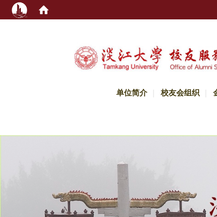
:::
单位简介
校友会组织