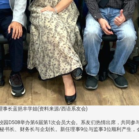
事长蓝挹丰学姐(资料来源/西语系友会)
台北校园D508举办第6届第1次会员大会。系友们热情出席，共同
秘书长、财务长与企划长。新任理事9位与监事3位顺利产生，