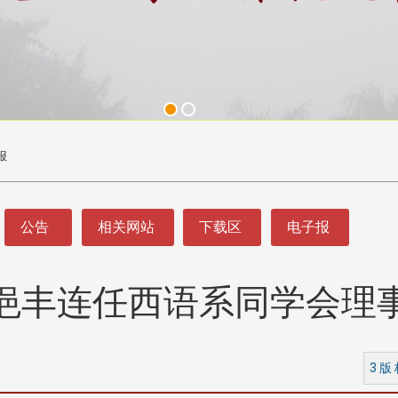
报
公告
相关网站
下载区
电子报
挹丰连任西语系同学会理
3 版