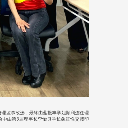
参与理监事改选，最终由蓝挹丰学姐顺利连任理
会中由第3届理事长李怡良学长象征性交接印