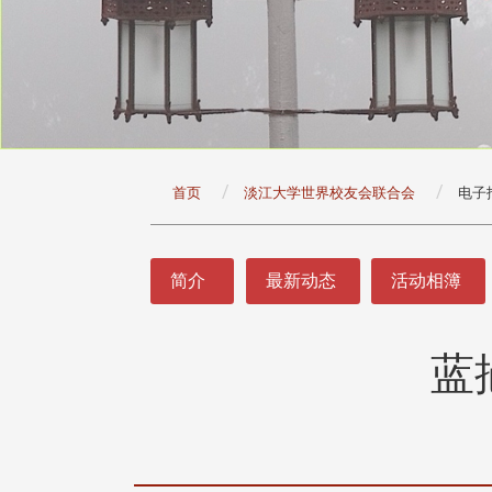
:::
首页
淡江大学世界校友会联合会
电子
:::
简介
最新动态
活动相簿
蓝