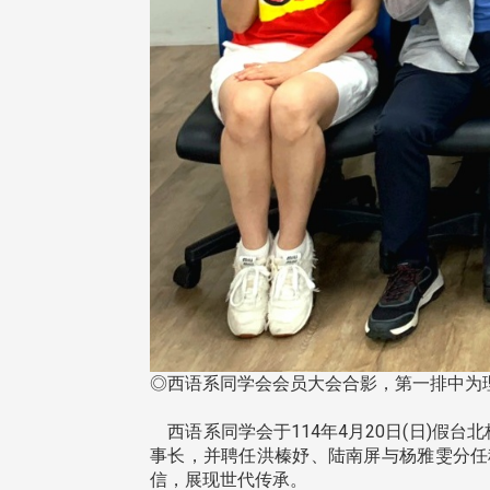
◎西语系同学会会员大会合影，第一排中为理
西语系同学会于114年4月20日(日)假
事长，并聘任洪榛妤、陆南屏与杨雅雯分任
信，展现世代传承。