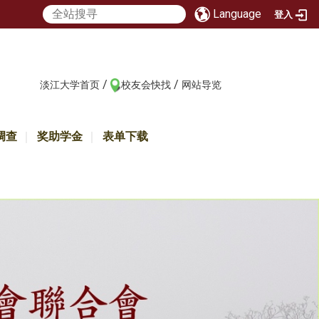
Language
登入
/
/
:::
淡江大学首页
校友会快找
网站导览
调查
奖助学金
表单下载