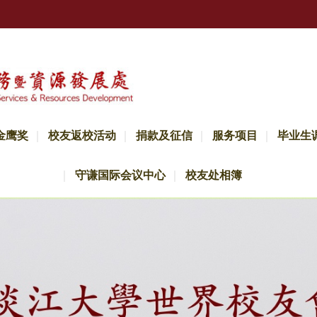
金鹰奖
校友返校活动
捐款及征信
服务项目
毕业生
守谦国际会议中心
校友处相簿