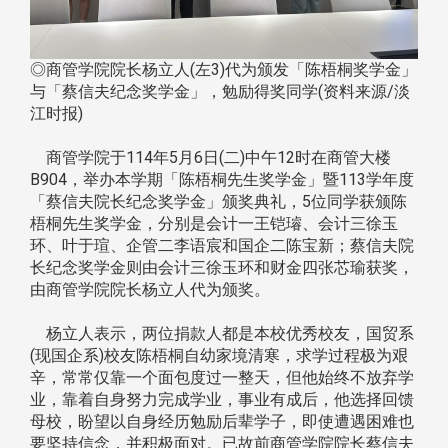
◎商管学院院长杨立人(左3)代为颁发「陈梧桐奖学金」
与「蔡信夫纪念奖学金」，勉励得奖同学(资料来源/淡
江时报)
商管学院于114年5月6日(二)中午12时在商管大楼
B904，举办本学期「陈梧桐先生奖学金」暨113学年度
「蔡信夫院长纪念奖学金」颁奖典礼，5位同学获颁陈
梧桐先生奖学金，分别是会计一王铠璿、会计三徐玉
环、叶于瑄、企管二李语宸和国企二陈宝新；蔡信夫院
长纪念奖学金则由会计三徐玉环和财金四张芯瑜获奖，
由商管学院院长杨立人代为颁奖。
杨立人表示，两位捐款人都是本校优秀校友，国贸系
(现国企系)校友陈梧桐自幼家境清寒，求学过程极为艰
辛，常常仅靠一个面包度过一整天，但他始终不放弃学
业，靠着自身努力完成学业，事业有成后，他选择回馈
母校，盼望以自身经历勉励后辈学子，即使遭遇困难也
要坚持信念，并积极面对。已故前商管学院院长蔡信夫