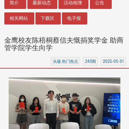
简介
最新动态
活动相簿
公告
相关网站
下载区
电子报
金鹰校友陈梧桐蔡信夫慨捐奖学金 助商
管学院学生向学
头版 热门焦点
243期
2025-05-31