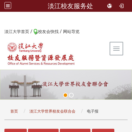
淡江校友服务处
/
/
:::
淡江大学首页
校友会快找
网站导览
Toggle 
:::
首页
淡江大学世界校友会联合会
电子报
:::