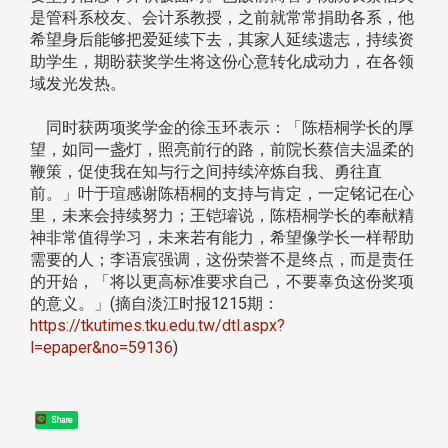
是管科系校友、会计系教授，之前就常常捐助各系，他
希望身后能够把爱延续下去，其家人延续遗志，持续资
助学生，期盼获奖学生将这份心意转化成动力，在各领
域发光发热。
同时获两项奖学金的徐玉环表示：「陈梧桐学长的厚
望，如同一盏灯，照亮前行的路，前院长蔡信夫温柔的
鞭策，促使我在知与行之间持续淬炼自我、勇往直
前。」叶于瑄感谢陈梧桐的支持与肯定，一定铭记在心
里，未来会持续努力；王铠璿说，陈梧桐学长的奉献精
神非常值得学习，未来若有能力，希望像学长一样帮助
需要的人；李语宸强调，这份荣誉不是终点，而是责任
的开始，「将以更高标准要求自己，不要辜负这份奖项
的意义。」(摘自淡江时报1215期：
https://tkutimes.tku.edu.tw/dtl.aspx?
l=epaper&no=59136
)
Share