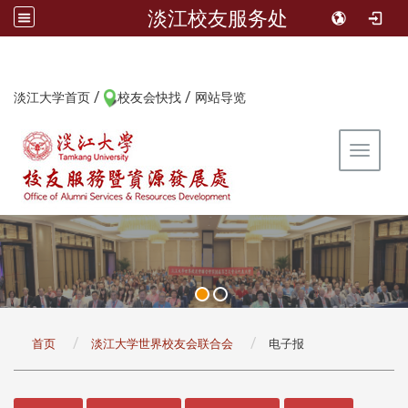
淡江校友服务处
/
/
:::
淡江大学首页
校友会快找
网站导览
Toggle 
:::
首页
淡江大学世界校友会联合会
电子报
:::