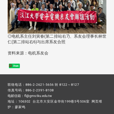
◎电机系主任刘寅春(第二排站右7)、系友会理事长林世
仁(第二排站右6)与出席系友合照
资料来源：电机系友会
Share
联络电话：886-2-2621-5656 转 8122～8127
传真号码：886-2-2391-8108
电邮信箱：fl@gms.tku.edu.tw
地址：106302 台北市大安区金华街199巷5号506室 网页维
护：
廖家鸣​