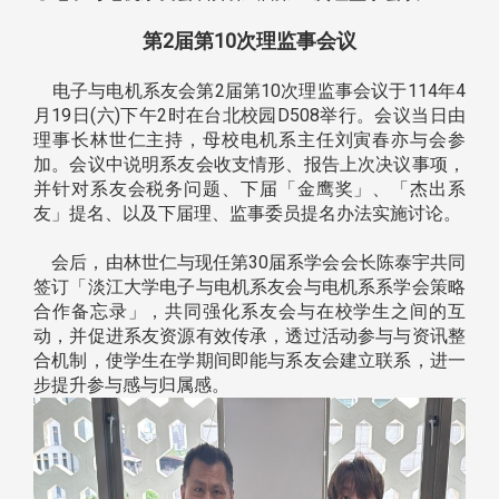
第2届第10次理监事会议
电子与电机系友会第2届第10次理监事会议于114年4
月19日(六)下午2时在台北校园D508举行。会议当日由
理事长林世仁主持，母校电机系主任刘寅春亦与会参
加。会议中说明系友会收支情形、报告上次决议事项，
并针对系友会税务问题、下届「金鹰奖」、「杰出系
友」提名、以及下届理、监事委员提名办法实施讨论。
会后，由林世仁与现任第30届系学会会长陈泰宇共同
签订「淡江大学电子与电机系友会与电机系系学会策略
合作备忘录」，共同强化系友会与在校学生之间的互
动，并促进系友资源有效传承，透过活动参与与资讯整
合机制，使学生在学期间即能与系友会建立联系，进一
步提升参与感与归属感。