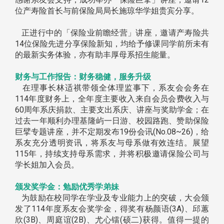
位产寿险首长与前保险局局长施琼华学姐贵宾分享。
正进行中的「保险业前瞻经营」讲座，邀请产寿险共
14位保险先进分享保险新知，均给予修课同学前所未有
的最新实务体验，亦有助丰厚母系招生能量。
财务与工作报告：财务稳健，服务升级
在理事长林适祺带领全体理监事下，系友会会务在
114年度财务上，全年度主要收入来自会员会费收入与
60周年系庆捐款、主要支出系庆、讲座与奖助学金；在
过去一年顺利办理基隆屿一日游、校园路跑、赞助保险
巨擘专题讲座，并不定期发布19份会讯(No.08~26)，给
系友充分透明资讯，将系友与母系做有效连结。展望
115年，持续支持母系需求，并将积极邀请保险公司与
学长姐加入会员。
颁发奖
学金：勉励优秀学弟妹
为鼓励在校同学在学业及专业能力上的突破，大会颁
发了114年度系友会奖学金，得奖有杨颜语(3A)、邱蕙
欣(3B)、周庭谊(2B)、尤心镭(硕二)获得。值得一提的