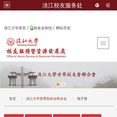
淡江校友服务处
/
/
:::
淡江大学首页
校友会快找
网站导览
Toggle 
:::
首页
淡江大学世界校友会联合会
电子报
:::