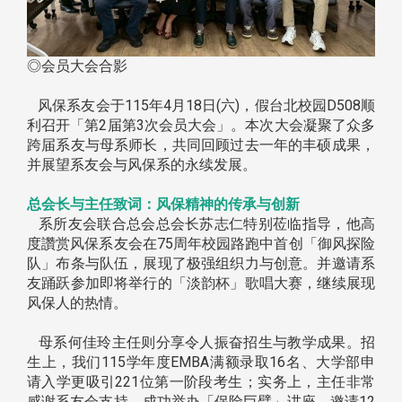
◎会员大会合影
风保系友会于115年4月18日(六)，假台北校园D508顺
利召开「第2届第3次会员大会」。本次大会凝聚了众多
跨届系友与母系师长，共同回顾过去一年的丰硕成果，
并展望系友会与风保系的永续发展。
总会长与主任致词：风保精神的传承与创新
系所友会联合总会总会长苏志仁特别莅临指导，他高
度讚赏风保系友会在75周年校园路跑中首创「御风探险
队」布条与队伍，展现了极强组织力与创意。并邀请系
友踊跃参加即将举行的「淡韵杯」歌唱大赛，继续展现
风保人的热情。
母系何佳玲主任则分享令人振奋招生与教学成果。招
生上，我们115学年度EMBA满额录取16名、大学部申
请入学更吸引221位第一阶段考生；实务上，主任非常
感谢系友会支持，成功举办「保险巨擘」讲座，邀请12